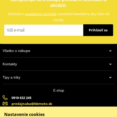
akciách.
Súhlasím s
posielaním noviniek
v podobe Newslettru aby Vám nič
neušlo
Prihlásiť sa
Všetko o nákupe
Kontakty
Tipy a triky
E-shop
0918 632 245
predajnaba@bbmoto.sk
Banska Bystrica (Po-Pi 9:00-18:00, So-9:00-15:00) | Bratislava
Nastavenie cookies
(Po-Pi 9:00-18:00, So-9:00-15:00)