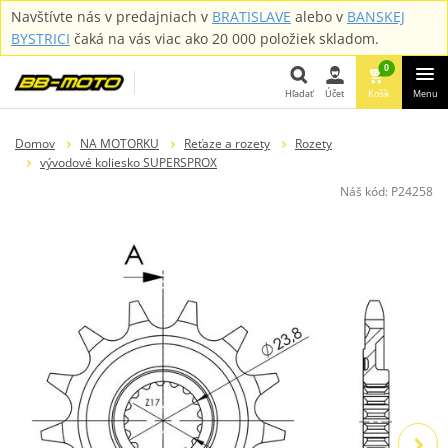
Navštívte nás v predajniach v
BRATISLAVE
alebo v
BANSKEJ
BYSTRICI
čaká na vás viac ako 20 000 položiek skladom.
0
Hľadať
Účet
Košík
Menu
Hľadať
Domov
NA MOTORKU
Reťaze a rozety
Rozety
vývodové koliesko SUPERSPROX
Náš kód:
P24258