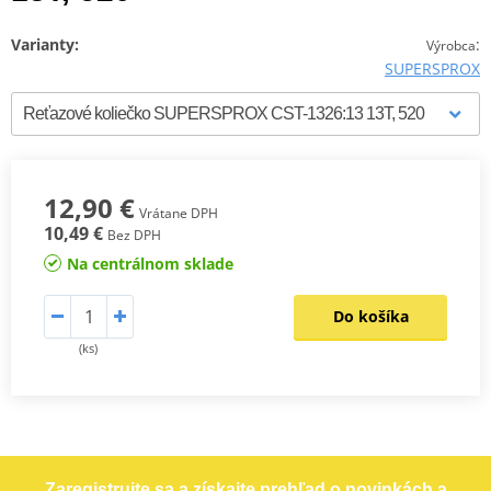
Varianty:
:
Výrobca
SUPERSPROX
12,90 €
Vrátane DPH
10,49 €
Bez DPH
Na centrálnom sklade
Do košíka
(ks)
Zaregistrujte sa a získajte prehľad o novinkách a