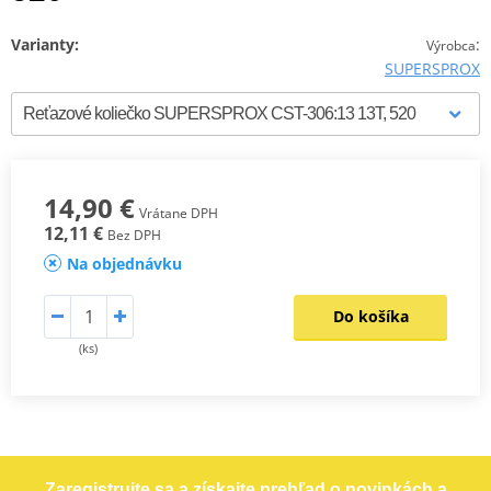
Varianty:
:
Výrobca
SUPERSPROX
14,90 €
Vrátane DPH
12,11 €
Bez DPH
Na objednávku
Do košíka
(ks)
Zaregistrujte sa a získajte prehľad o novinkách a