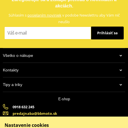
akciách.
Súhlasím s
posielaním noviniek
v podobe Newslettru aby Vám nič
neušlo
Prihlásiť sa
Všetko o nákupe
Kontakty
Tipy a triky
E-shop
0918 632 245
predajnaba@bbmoto.sk
Banska Bystrica (Po-Pi 9:00-18:00, So-9:00-15:00) | Bratislava
Nastavenie cookies
(Po-Pi 9:00-18:00, So-9:00-15:00)