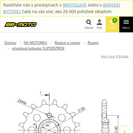
Navštívte nás v predajniach v
BRATISLAVE
alebo v
BANSKEJ
BYSTRICI
čaká na vás viac ako 20 000 položiek skladom.
0
Hľadať
Účet
Košík
Menu
Hľadať
Domov
NA MOTORKU
Reťaze a rozety
Rozety
vývodové koliesko SUPERSPROX
Náš kód:
P24346