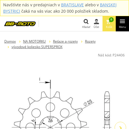
Navštívte nás v predajniach v
BRATISLAVE
alebo v
BANSKEJ
BYSTRICI
čaká na vás viac ako 20 000 položiek skladom.
0
Hľadať
Účet
Košík
Menu
Hľadať
Domov
NA MOTORKU
Reťaze a rozety
Rozety
vývodové koliesko SUPERSPROX
Náš kód:
P24406