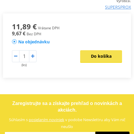
:
Výrobca
SUPERSPROX
11,89 €
Vrátane DPH
9,67 €
Bez DPH
Na objednávku
Do košíka
(ks)
Zaregistrujte sa a získajte prehľad o novinkách a
akciách.
Súhlasím s
posielaním noviniek
v podobe Newslettru aby Vám nič
neušlo