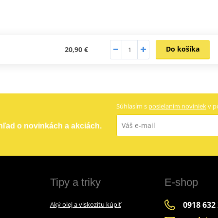
Do košíka
20,90 €
Súhlasím s
posielaním noviniek
v p
ehľad o novinkách a akciách.
Tipy a triky
E-shop
0918 632
Aký olej a viskozitu kúpiť