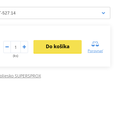
Do košíka
Porovnať
(ks)
koliesko SUPERSPROX