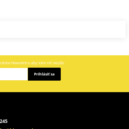
odobe Newslettru aby Vám nič neušlo
Prihlásiť sa
 245