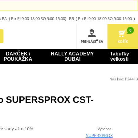
A- ( Po-Pi 9:00-18:00 SO 9:00-15:00) BB ( Po-Pi 9:00-18:00 SO 9:00-15:00 )
0
PRIHLÁSIŤ SA
KOŠÍK
DARČEK /
RALLY ACADEMY
Tabuľky
POUKÁŽKA
DUBAI
velkosti
Náš kód:
P24413
ko SUPERSPROX CST-
vé sady až o 10%.
:
Výrobca
SUPERSPROX