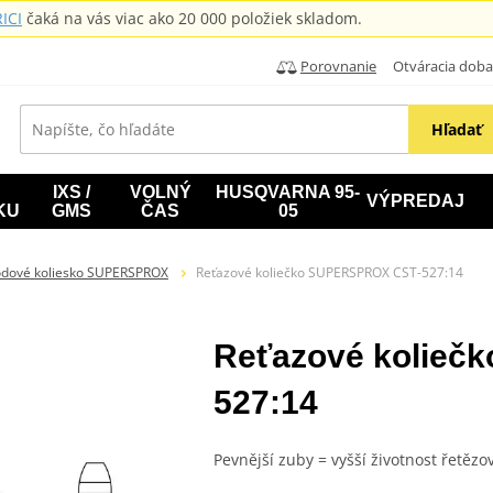
ICI
čaká na vás viac ako 20 000 položiek skladom.
Porovnanie
Otváracia doba: B
Hľadať
IXS /
VOLNÝ
HUSQVARNA 95-
VÝPREDAJ
KU
GMS
ČAS
05
odové koliesko SUPERSPROX
Reťazové koliečko SUPERSPROX CST-527:14
Reťazové kolieč
527:14
Pevnější zuby = vyšší životnost řetězo