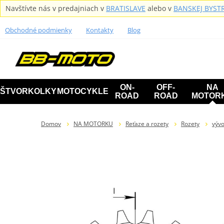
Navštívte nás v predajniach v
BRATISLAVE
alebo v
BANSKEJ BYSTR
Obchodné podmienky
Kontakty
Blog
ON-
OFF-
NA
ŠTVORKOLKY
MOTOCYKLE
ROAD
ROAD
MOTOR
Domov
NA MOTORKU
Reťaze a rozety
Rozety
výv