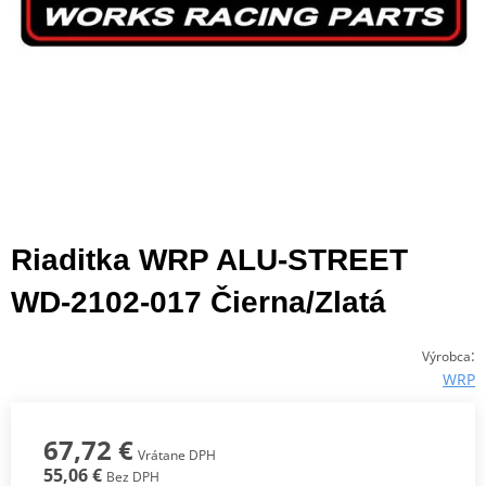
Riaditka WRP ALU-STREET
WD-2102-017 Čierna/Zlatá
:
Výrobca
WRP
67,72 €
Vrátane DPH
55,06 €
Bez DPH