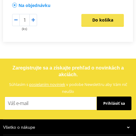
Na objednávku
Do košíka
(ks)
Zaregistrujte sa a získajte prehľad o novinkách a
akciách.
Súhlasím s
posielaním noviniek
v podobe Newslettru aby Vám nič
neušlo
Prihlásiť sa
Všetko o nákupe