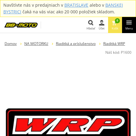
Navštívte nás v predajniach v
BRATISLAVE
alebo v
BANSKEJ
BYSTRICI
čaká na vás viac ako 20 000 položiek skladom.
0
Hľadať
Účet
Košík
Menu
Hľadať
Domov
NA MOTORKU
Riaditká a príslušenstvo
Riaditká WRP
Náš kód:
P1600