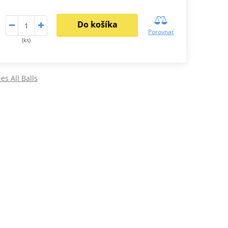
Do košíka
Porovnať
(ks)
ies All Balls