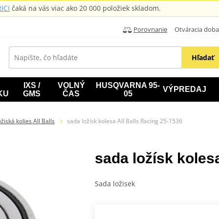
ICI
čaká na vás viac ako 20 000 položiek skladom.
Porovnanie
Otváracia doba: B
Hľadať
IXS /
VOLNÝ
HUSQVARNA 95-
VÝPREDAJ
KU
GMS
ČAS
05
žiská kolies All Balls
sada ložísk kolesa All Balls Racing 25-1536
sada ložísk koles
Sada ložisek