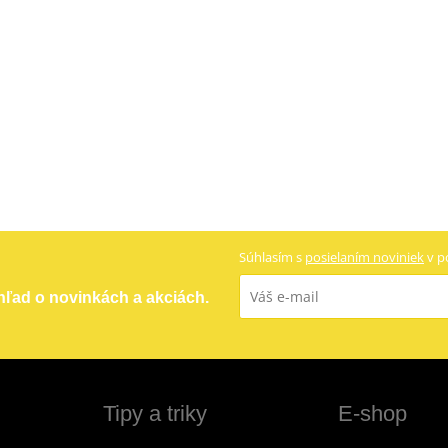
Súhlasím s
posielaním noviniek
v p
ehľad o novinkách a akciách.
Tipy a triky
E-shop