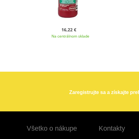
16,22 €
Na centrálnom sklade
Zaregistrujte sa a získajte pr
Všetko o nákupe
Kontakty