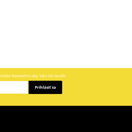
odobe Newslettru aby Vám nič neušlo
Prihlásiť sa