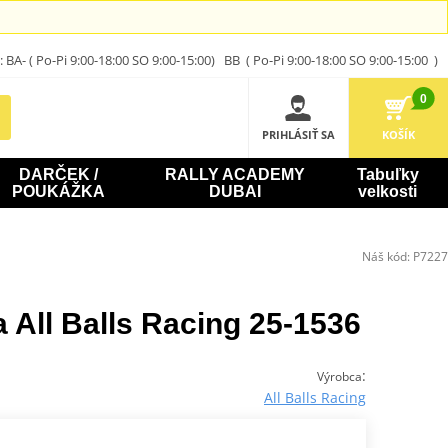
A- ( Po-Pi 9:00-18:00 SO 9:00-15:00) BB ( Po-Pi 9:00-18:00 SO 9:00-15:00 )
0
PRIHLÁSIŤ SA
KOŠÍK
DARČEK /
RALLY ACADEMY
Tabuľky
POUKÁŽKA
DUBAI
velkosti
Náš kód:
P7227
a All Balls Racing 25-1536
:
Výrobca
All Balls Racing