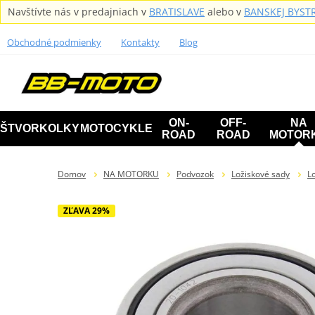
Navštívte nás v predajniach v
BRATISLAVE
alebo v
BANSKEJ BYSTR
Obchodné podmienky
Kontakty
Blog
ON-
OFF-
NA
ŠTVORKOLKY
MOTOCYKLE
ROAD
ROAD
MOTOR
Domov
NA MOTORKU
Podvozok
Ložiskové sady
Lo
ZĽAVA 29%