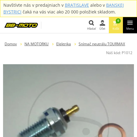
Navštívte nás v predajniach v
BRATISLAVE
alebo v
BANSKEJ
BYSTRICI
čaká na vás viac ako 20 000 položiek skladom.
0
Hľadať
Účet
Košík
Menu
Hľadať
Domov
NA MOTORKU
Elektrika
Snímač neutrálu TOURMAX
Náš kód:
P1012