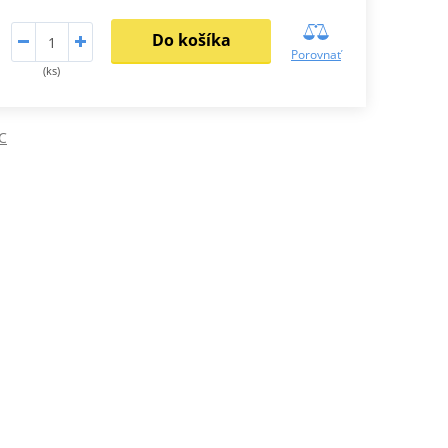
Do košíka
Porovnať
(ks)
C