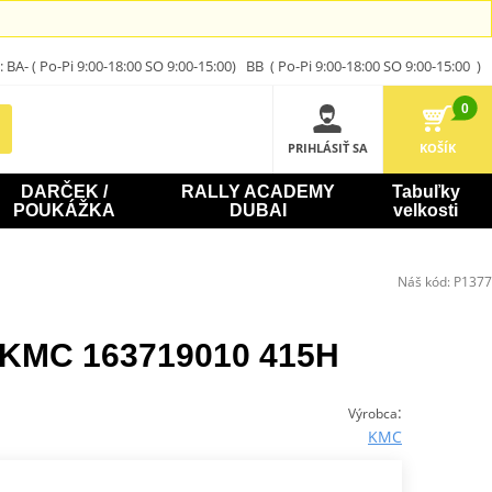
A- ( Po-Pi 9:00-18:00 SO 9:00-15:00) BB ( Po-Pi 9:00-18:00 SO 9:00-15:00 )
0
PRIHLÁSIŤ SA
KOŠÍK
DARČEK /
RALLY ACADEMY
Tabuľky
POUKÁŽKA
DUBAI
velkosti
Náš kód:
P1377
k KMC 163719010 415H
:
Výrobca
KMC