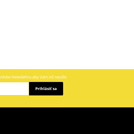
odobe Newslettru aby Vám nič neušlo
Prihlásiť sa