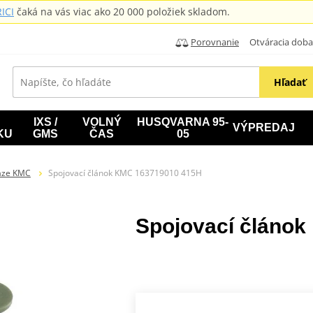
ICI
čaká na vás viac ako 20 000 položiek skladom.
Porovnanie
Otváracia doba: B
Hľadať
IXS /
VOLNÝ
HUSQVARNA 95-
VÝPREDAJ
KU
GMS
ČAS
05
aze KMC
Spojovací článok KMC 163719010 415H
Spojovací článo