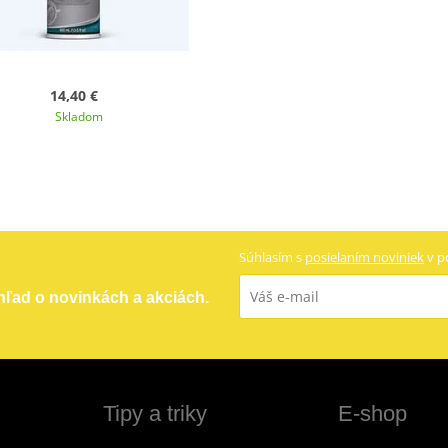
14,40 €
Skladom
Súhlasím s
posielaním noviniek
v p
ehľad o novinkách a akciách.
Tipy a triky
E-shop