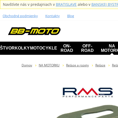
Navštívte nás v predajniach v
BRATISLAVE
alebo v
BANSKEJ BYSTR
Obchodné podmienky
Kontakty
Blog
ON-
OFF-
NA
ŠTVORKOLKY
MOTOCYKLE
ROAD
ROAD
MOTOR
Domov
NA MOTORKU
Reťaze a rozety
Reťaze
Reť