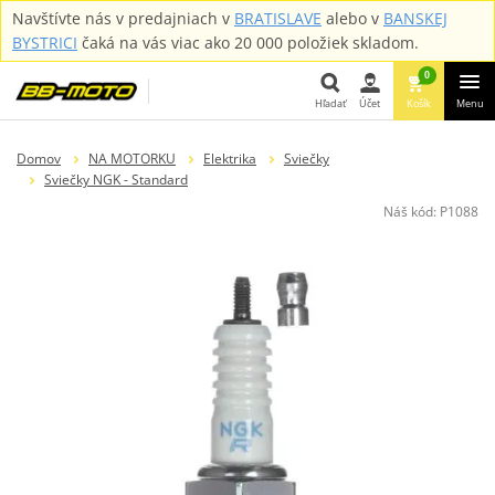
Navštívte nás v predajniach v
BRATISLAVE
alebo v
BANSKEJ
BYSTRICI
čaká na vás viac ako 20 000 položiek skladom.
0
Hľadať
Účet
Košík
Menu
Hľadať
Domov
NA MOTORKU
Elektrika
Sviečky
Sviečky NGK - Standard
Náš kód:
P1088