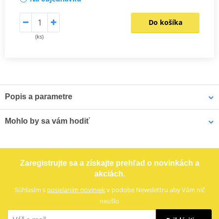
Do košíka
(ks)
Popis a parametre
NGK katalog 2017
PDF
Mohlo by sa vám hodiť
Výrobca
NGK
Označenie dílera
2264
Puzdro na náhradnú sviečku MOTION STUFF modrá
Zaregistrujte sa a získajte prehľad o novinkách a
Country of origin
JP
akciách.
Alternative DENSO
W9EXR-U+CU
Súhlasím s
posielaním noviniek
v podobe Newslettru aby Vám nič
neušlo