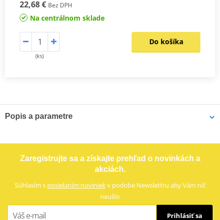
22,68 €
Bez DPH
Na centrálnom sklade
Do košíka
(ks)
Popis a parametre
Výrobca
HIFLOFILTRO
OEM kód
17210-MEJ-981
Zaregistrujte sa a získajte prehľad o novinkách a
akciách.
Súhlasím s
posielaním noviniek
v podobe Newslettru aby Vám nič
neušlo
Prihlásiť sa