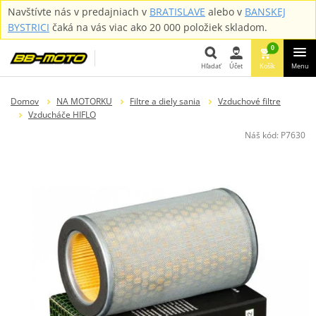
Navštívte nás v predajniach v
BRATISLAVE
alebo v
BANSKEJ
BYSTRICI
čaká na vás viac ako 20 000 položiek skladom.
0
Hľadať
Účet
Košík
Menu
Hľadať
Domov
NA MOTORKU
Filtre a diely sania
Vzduchové filtre
Vzducháče HIFLO
Náš kód:
P7630