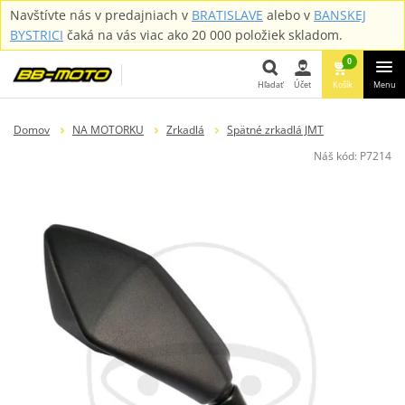
Navštívte nás v predajniach v
BRATISLAVE
alebo v
BANSKEJ
BYSTRICI
čaká na vás viac ako 20 000 položiek skladom.
0
Hľadať
Účet
Košík
Menu
Hľadať
Domov
NA MOTORKU
Zrkadlá
Spätné zrkadlá JMT
Náš kód:
P7214