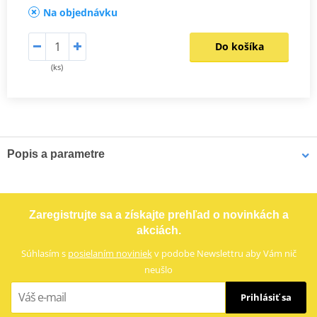
Na objednávku
Do košíka
(ks)
Popis a parametre
Výrobca
JMP
E -certif.
Áno
Zaregistrujte sa a získajte prehľad o novinkách a
akciách.
Súhlasím s
posielaním noviniek
v podobe Newslettru aby Vám nič
neušlo
Prihlásiť sa