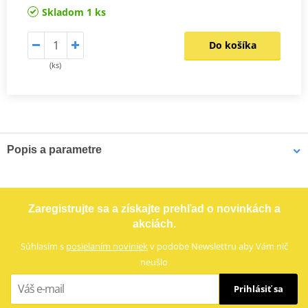
Skladom 1 ks
Do košíka
(ks)
Popis a parametre
Výrobca
JMT
E -certif.
Áno
Zaregistrujte sa a získajte prehľad o novinkách a
akciách.
Súhlasím s
posielaním noviniek
v podobe Newslettru aby Vám nič
neušlo
Prihlásiť sa