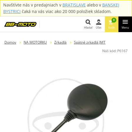
Navštívte nás v predajniach v
BRATISLAVE
alebo v
BANSKEJ
BYSTRICI
čaká na vás viac ako 20 000 položiek skladom.
0
Hľadať
Účet
Košík
Menu
Hľadať
Domov
NA MOTORKU
Zrkadlá
Spätné zrkadlá JMT
Náš kód:
P6167