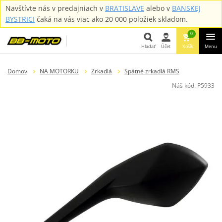
Navštívte nás v predajniach v
BRATISLAVE
alebo v
BANSKEJ
BYSTRICI
čaká na vás viac ako 20 000 položiek skladom.
0
Hľadať
Účet
Košík
Menu
Hľadať
Domov
NA MOTORKU
Zrkadlá
Spätné zrkadlá RMS
Náš kód:
P5933