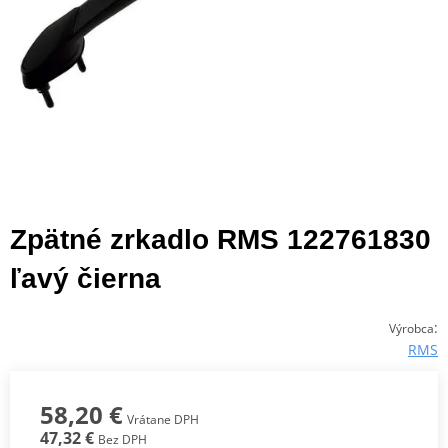
Zpätné zrkadlo RMS 122761830
ľavý čierna
:
Výrobca
RMS
58,20 €
Vrátane DPH
47,32 €
Bez DPH