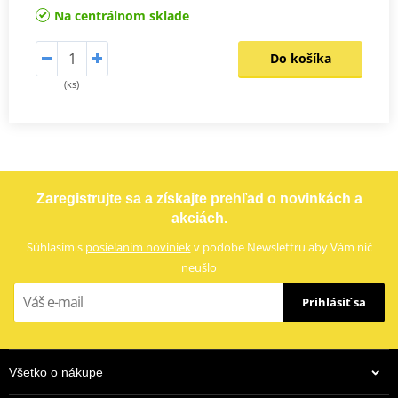
Na centrálnom sklade
Do košíka
(ks)
Zaregistrujte sa a získajte prehľad o novinkách a
akciách.
Súhlasím s
posielaním noviniek
v podobe Newslettru aby Vám nič
neušlo
Prihlásiť sa
Všetko o nákupe