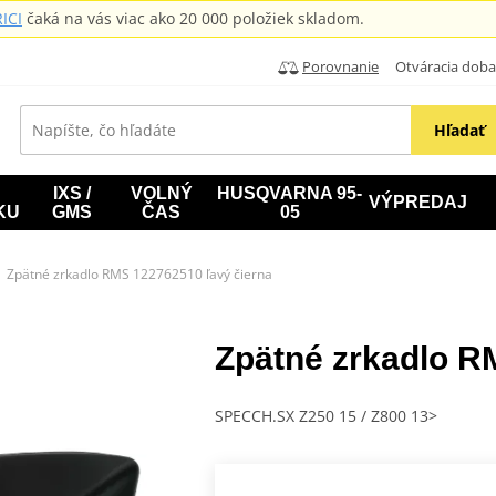
ICI
čaká na vás viac ako 20 000 položiek skladom.
Porovnanie
Otváracia doba: B
Hľadať
IXS /
VOLNÝ
HUSQVARNA 95-
VÝPREDAJ
KU
GMS
ČAS
05
Zpätné zrkadlo RMS 122762510 ľavý čierna
Zpätné zrkadlo R
SPECCH.SX Z250 15 / Z800 13>