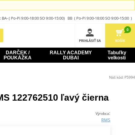
A- ( Po-Pi 9:00-18:00 SO 9:00-15:00) BB ( Po-Pi 9:00-18:00 SO 9:00-15:00 )
0
PRIHLÁSIŤ SA
KOŠÍK
DARČEK /
RALLY ACADEMY
Tabuľky
POUKÁŽKA
DUBAI
velkosti
Náš kód:
P5994
MS 122762510 ľavý čierna
:
Výrobca
RMS