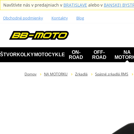
Navštívte nás v predajniach v
BRATISLAVE
alebo v
BANSKEJ BYSTR
Obchodné podmienky
Kontakty
Blog
ON-
OFF-
NA
ŠTVORKOLKY
MOTOCYKLE
ROAD
ROAD
MOTOR
Domov
NA MOTORKU
Zrkadlá
Spätné zrkadlá RMS