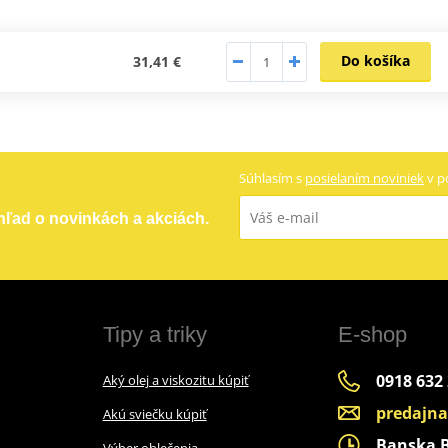
Do košíka
31,41 €
Súhlasím s
posielaním noviniek
v p
ehľad o novinkách a akciách.
Tipy a triky
E-shop
0918 632
Aký olej a viskozitu kúpiť
predajn
Akú sviečku kúpiť
Banska By
Výber oblečenia