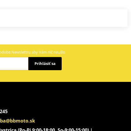
odobe Newslettru aby Vám nič neušlo
Prihlásiť sa
 245
aba@bbmoto.sk
strica (Po-Pi 9:00-18:00, So-9:00-15:00) |