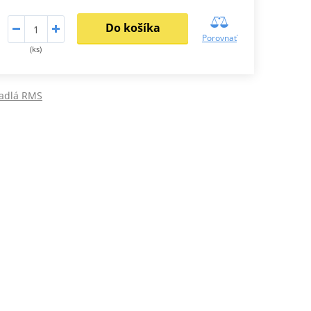
Do košíka
Porovnať
(ks)
kadlá RMS