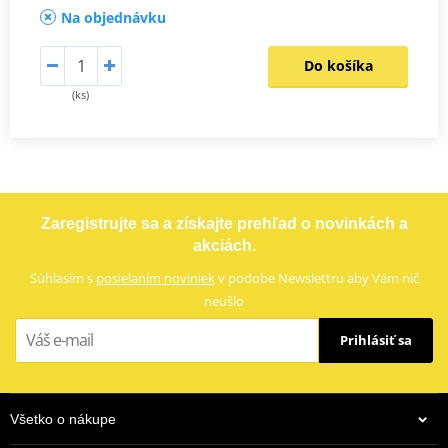
Na objednávku
Do košíka
(ks)
Zaregistrujte sa a získajte prehľad o novinkách a
akciách.
Súhlasím s
posielaním noviniek
v podobe Newslettru aby Vám nič
neušlo
Prihlásiť sa
Všetko o nákupe