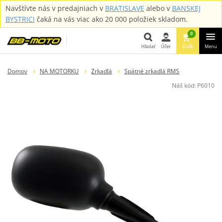
Navštívte nás v predajniach v
BRATISLAVE
alebo v
BANSKEJ
BYSTRICI
čaká na vás viac ako 20 000 položiek skladom.
0
Hľadať
Účet
Košík
Menu
Hľadať
Domov
NA MOTORKU
Zrkadlá
Spätné zrkadlá RMS
Náš kód:
P6010