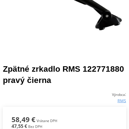
Zpätné zrkadlo RMS 122771880
pravý čierna
:
Výrobca
RMS
58,49 €
Vrátane DPH
47,55 €
Bez DPH