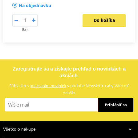
Na objednávku
Do košíka
(ks)
Zaregistrujte sa a získajte prehľad o novinkách a
akciách.
Súhlasím s
posielaním noviniek
v podobe Newslettru aby Vám nič
neušlo
Prihlásiť sa
Všetko o nákupe