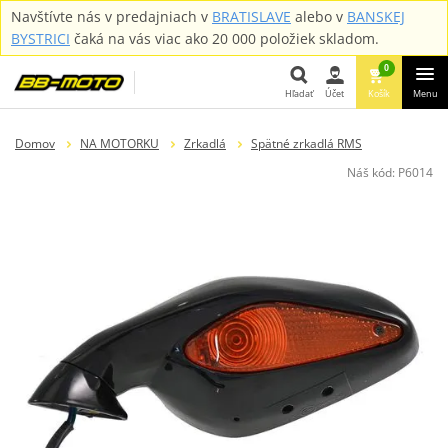
Navštívte nás v predajniach v
BRATISLAVE
alebo v
BANSKEJ
BYSTRICI
čaká na vás viac ako 20 000 položiek skladom.
0
Hľadať
Účet
Košík
Menu
Hľadať
Domov
NA MOTORKU
Zrkadlá
Spätné zrkadlá RMS
Náš kód:
P6014