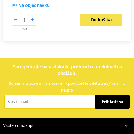
Na objednávku
Do košíka
(ks)
Zaregistrujte sa a získajte prehľad o novinkách a
akciách.
Súhlasím s
posielaním noviniek
v podobe Newslettru aby Vám nič
neušlo
Prihlásiť sa
Všetko o nákupe