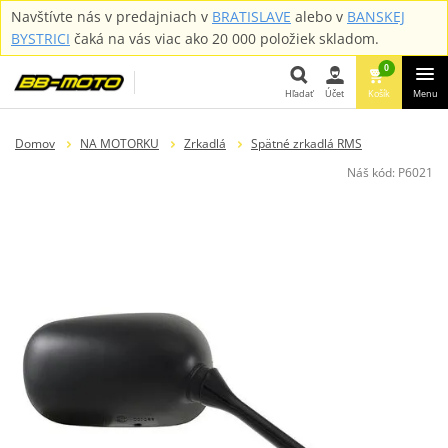
Navštívte nás v predajniach v
BRATISLAVE
alebo v
BANSKEJ
BYSTRICI
čaká na vás viac ako 20 000 položiek skladom.
0
Hľadať
Účet
Košík
Menu
Hľadať
Domov
NA MOTORKU
Zrkadlá
Spätné zrkadlá RMS
Náš kód:
P6021