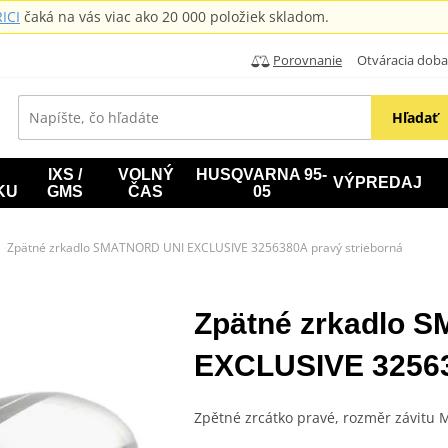
ICI
čaká na vás viac ako 20 000 položiek skladom.
Porovnanie
Otváracia doba: B
Hľadať
IXS /
VOLNÝ
HUSQVARNA 95-
VÝPREDAJ
KU
GMS
ČAS
05
Zpätné zrkadlo SMATNORD UNI EXCLUSIVE 3256380A pravý strieborná
Zpätné zrkadlo 
EXCLUSIVE 32563
Zpětné zrcátko pravé, rozměr závitu M