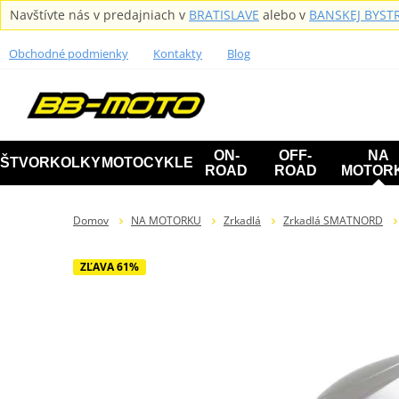
Navštívte nás v predajniach v
BRATISLAVE
alebo v
BANSKEJ BYSTR
Obchodné podmienky
Kontakty
Blog
ON-
OFF-
NA
ŠTVORKOLKY
MOTOCYKLE
ROAD
ROAD
MOTOR
Domov
NA MOTORKU
Zrkadlá
Zrkadlá SMATNORD
ZĽAVA 61%