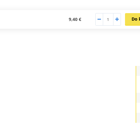
Do 
9,40 €