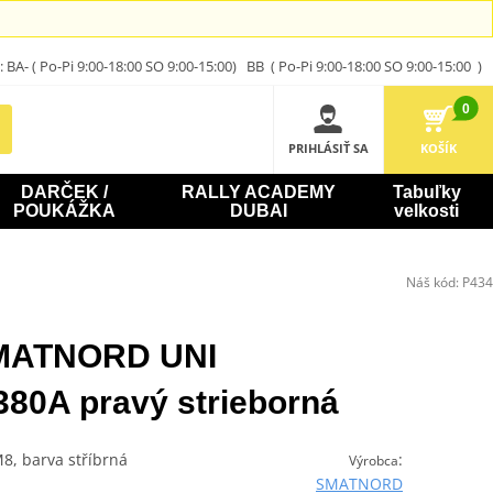
A- ( Po-Pi 9:00-18:00 SO 9:00-15:00) BB ( Po-Pi 9:00-18:00 SO 9:00-15:00 )
0
PRIHLÁSIŤ SA
KOŠÍK
DARČEK /
RALLY ACADEMY
Tabuľky
POUKÁŽKA
DUBAI
velkosti
Náš kód:
P434
SMATNORD UNI
80A pravý strieborná
8, barva stříbrná
:
Výrobca
SMATNORD