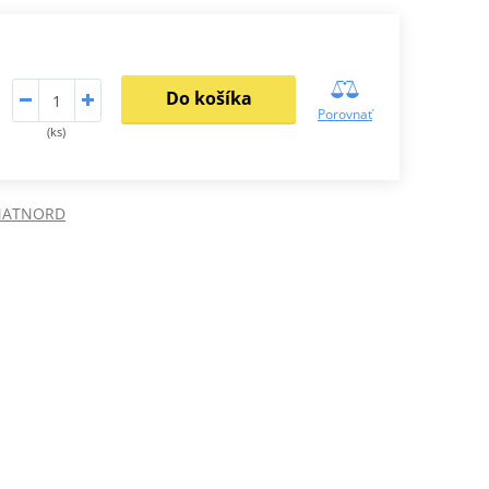
Do košíka
Porovnať
(ks)
SMATNORD