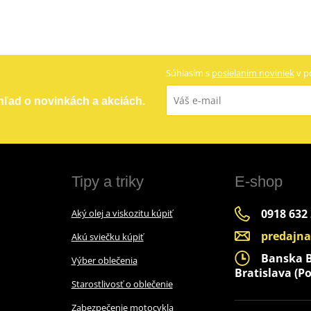
Súhlasím s
posielaním noviniek
v p
ehľad o novinkách a akciách.
Tipy a triky
E-shop
0918 632
Aký olej a viskozitu kúpiť
predajn
Akú sviečku kúpiť
Banska By
Výber oblečenia
Bratislava (Po
Starostlivosť o oblečenie
Zabezpečenie motocykla