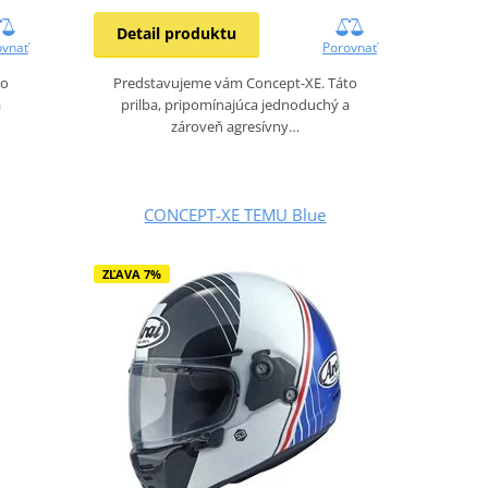
Detail produktu
ovnať
Porovnať
to
Predstavujeme vám Concept-XE. Táto
a
prilba, pripomínajúca jednoduchý a
zároveň agresívny…
CONCEPT-XE TEMU Blue
ZĽAVA 7%