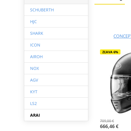
SCHUBERTH
HJC
SHARK
CONCEPT
ICON
ZĽAVA 6%
AIROH
NOX
AGV
KYT
LS2
ARAI
709,00 €
666,46 €