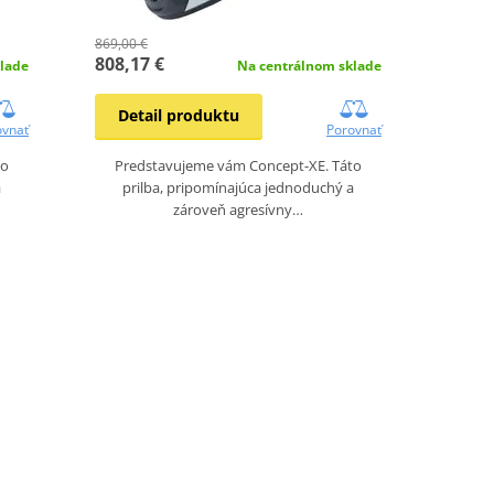
869,00 €
808,17 €
lade
Na centrálnom sklade
Detail produktu
ovnať
Porovnať
to
Predstavujeme vám Concept-XE. Táto
a
prilba, pripomínajúca jednoduchý a
zároveň agresívny…