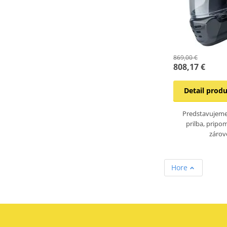
869,00 €
808,17 €
Detail prod
Predstavujeme
prilba, pripo
zárov
Hore