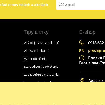
ehľad o novinkách a akciách.
Tipy a triky
E-shop
0918 632
Aký olej a viskozitu kúpiť
predajn
Akú sviečku kúpiť
Banska By
Výber oblečenia
Bratislava (Po
Starostlivosť o oblečenie
Zabezpečenie motocykla
Facebook
Zazimovať motocykel
Ako vybrať prilbu
Intercom do prilby