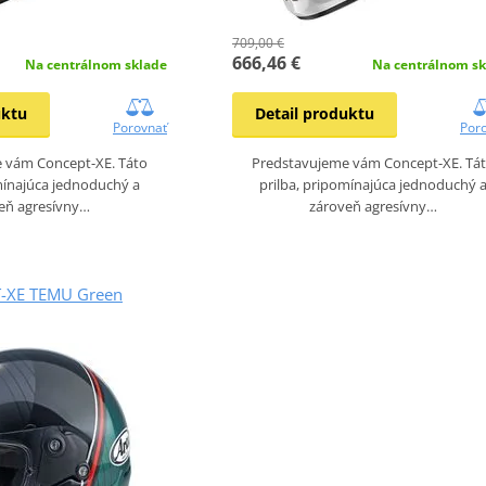
709,00 €
666,46 €
Na centrálnom sklade
Na centrálnom sk
uktu
Detail produktu
Porovnať
Por
 vám Concept-XE. Táto
Predstavujeme vám Concept-XE. Tá
mínajúca jednoduchý a
prilba, pripomínajúca jednoduchý 
eň agresívny…
zároveň agresívny…
-XE TEMU Green