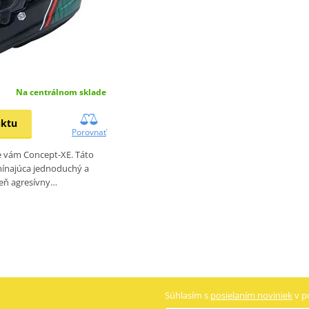
Na centrálnom sklade
uktu
Porovnať
 vám Concept-XE. Táto
mínajúca jednoduchý a
eň agresívny…
Súhlasím s
posielaním noviniek
v p