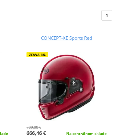
1
CONCEPT-XE Sports Red
ZĽAVA 6%
709,00 €
666,46 €
lade
Na centrálnom sklade