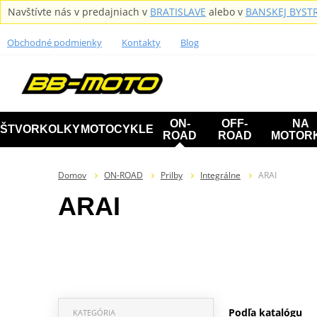
Navštívte nás v predajniach v
BRATISLAVE
alebo v
BANSKEJ BYSTR
Obchodné podmienky
Kontakty
Blog
ON-
OFF-
NA
ŠTVORKOLKY
MOTOCYKLE
ROAD
ROAD
MOTOR
Domov
ON-ROAD
Prilby
Integrálne
ARAI
ARAI
Podľa katalógu
KATEGÓRIA