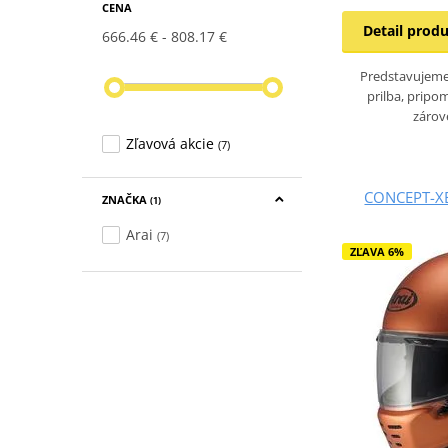
CENA
Detail prod
666.46 €
808.17 €
Predstavujeme
prilba, pripo
zárov
Zľavová akcie
(7)
CONCEPT-XE
ZNAČKA
(1)
Arai
(7)
ZĽAVA 6%