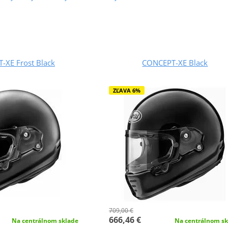
-XE Frost Black
CONCEPT-XE Black
ZĽAVA 6%
709,00 €
666,46 €
Na centrálnom sklade
Na centrálnom sk