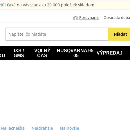
ICI
čaká na vás viac ako 20 000 položiek skladom.
Porovnanie
Otváracia doba: B
Hľadať
IXS /
VOLNÝ
HUSQVARNA 95-
VÝPREDAJ
KU
GMS
ČAS
05
Najlacnejšie
Najdrahšie
Najnovšie