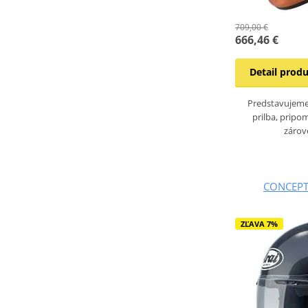
709,00 €
666,46 €
Detail prod
Predstavujeme
prilba, pripo
zárov
CONCEPT
ZĽAVA 7%