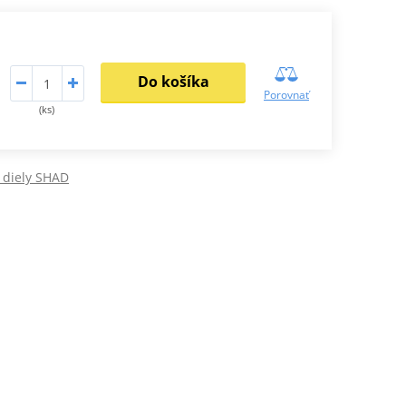
Do košíka
Porovnať
(ks)
diely SHAD