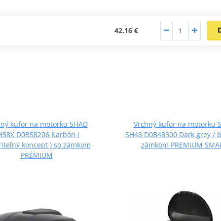
42,16 €
hný kufor na motorku SHAD
Vrchný kufor na motorku 
H58X D0B58206 Karbón (
SH48 D0B48300 Dark grey / b
riteľný koncept ) so zámkom
zámkom PREMIUM SMA
PRÉMIUM