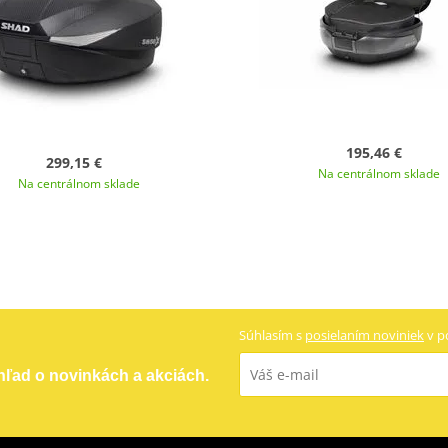
195,46 €
299,15 €
Na centrálnom sklade
Na centrálnom sklade
Súhlasím s
posielaním noviniek
v p
ehľad o novinkách a akciách.