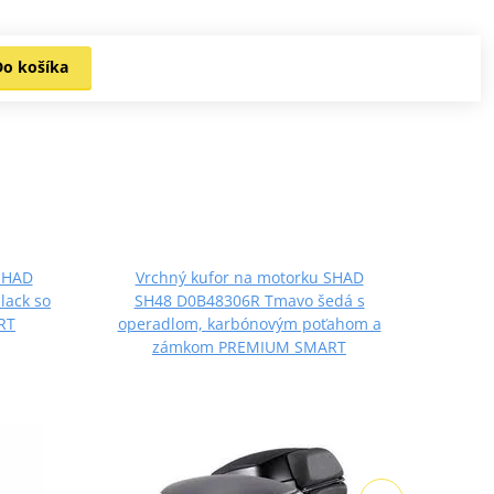
Do košíka
SHAD
Vrchný kufor na motorku SHAD
Vrc
lack so
SH48 D0B48306R Tmavo šedá s
SH
RT
operadlom, karbónovým poťahom a
opera
zámkom PREMIUM SMART
z