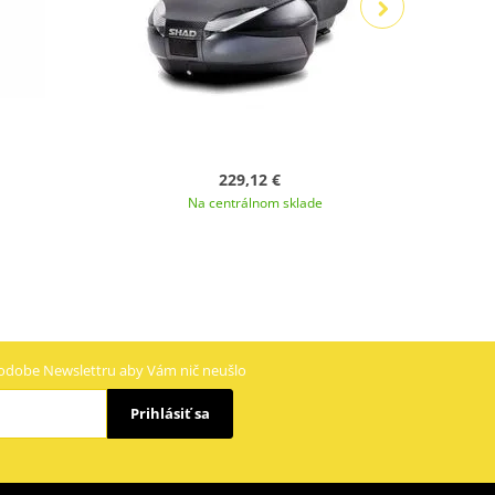
229,12 €
Na centrálnom sklade
odobe Newslettru aby Vám nič neušlo
Prihlásiť sa