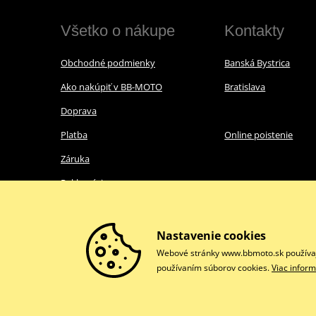
Všetko o nákupe
Kontakty
Obchodné podmienky
Banská Bystrica
Ako nakúpiť v BB-MOTO
Bratislava
Doprava
Platba
Online poistenie
Záruka
Reklamácie
Ochrana osobných údajov
Nákup s nulovou DPH
Nastavenie cookies
Webové stránky www.bbmoto.sk používajú 
Právne informácie
používaním súborov cookies.
Viac inform