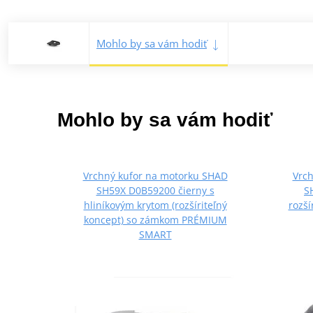
Mohlo by sa vám hodiť
Mohlo by sa vám hodiť
Vrchný kufor na motorku SHAD
Vrc
SH59X D0B59200 čierny s
S
hliníkovým krytom (rozšíriteľný
rozší
koncept) so zámkom PRÉMIUM
SMART