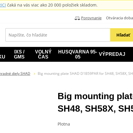
ICI
čaká na vás viac ako 20 000 položiek skladom.
Porovnanie
Otváracia doba: B
Hľadať
IXS /
VOLNÝ
HUSQVARNA 95-
VÝPREDAJ
KU
GMS
ČAS
05
hradné diely SHAD
Big mounting plate SHAD D1B59PAR for SH48, SH58X, SH
Big mounting pl
SH48, SH58X, SH
Plotna