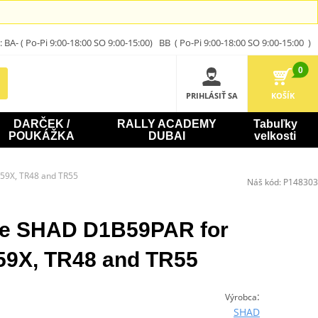
A- ( Po-Pi 9:00-18:00 SO 9:00-15:00) BB ( Po-Pi 9:00-18:00 SO 9:00-15:00 )
0
PRIHLÁSIŤ SA
KOŠÍK
DARČEK /
RALLY ACADEMY
Tabuľky
POUKÁŽKA
DUBAI
velkosti
59X, TR48 and TR55
Náš kód:
P148303
ate SHAD D1B59PAR for
59X, TR48 and TR55
:
Výrobca
SHAD