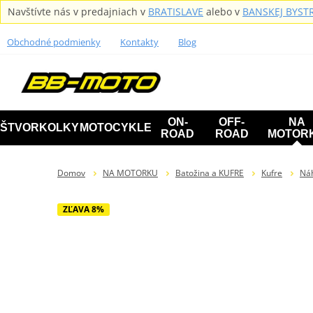
Navštívte nás v predajniach v
BRATISLAVE
alebo v
BANSKEJ BYSTR
Obchodné podmienky
Kontakty
Blog
ON-
OFF-
NA
ŠTVORKOLKY
MOTOCYKLE
ROAD
ROAD
MOTOR
Domov
NA MOTORKU
Batožina a KUFRE
Kufre
Ná
ZĽAVA 8%