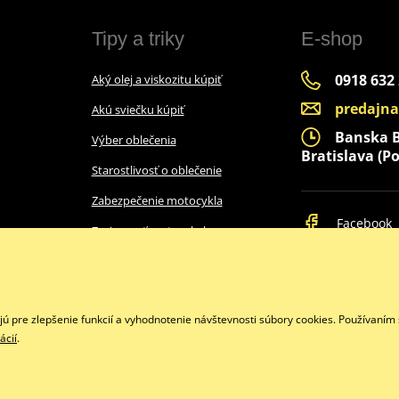
Tipy a triky
E-shop
0918 632
Aký olej a viskozitu kúpiť
predajn
Akú sviečku kúpiť
Banska By
Výber oblečenia
Bratislava (Po
Starostlivosť o oblečenie
Zabezpečenie motocykla
Facebook
Zazimovať motocykel
Ako vybrať prilbu
Intercom do prilby
pre zlepšenie funkcií a vyhodnotenie návštevnosti súbory cookies. Používaním 
Tabuľky velkosti
ácií
.
Copyright © 2026 www.bbmoto.sk
Všetky práva vyhradené