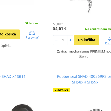
Skladom
59,00 €
54,61 €
Na centrálnom sk
Do košíka
Porovnať
Do košíka
Por
Opěrka
Zavírací mechanismus PREMIUM no
titanium
y SHAD X1SB11
Rubber seal SHAD 400269R2 p
SH58x a SH59x
ZĽAVA 5%