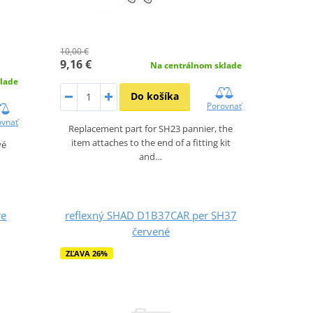
10,00 €
9,16 €
Na centrálnom sklade
lade
Do košíka
Porovnať
ovnať
Replacement part for SH23 pannier, the
item attaches to the end of a fitting kit
vé
and…
re
reflexný SHAD D1B37CAR per SH37
červené
ZĽAVA 26%