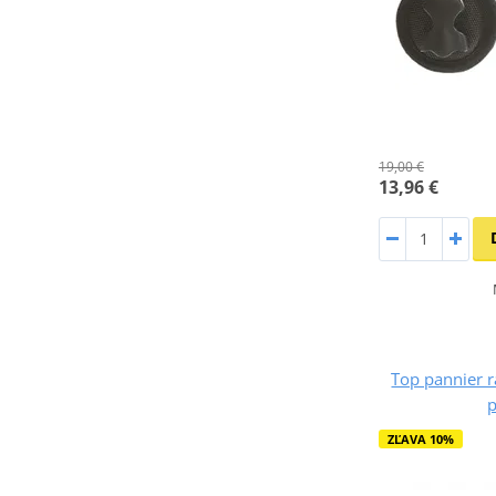
19,00 €
13,96 €
Top pannier
p
ZĽAVA 10%