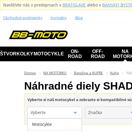
Navštívte nás v predajniach v
BRATISLAVE
alebo v
BANSKEJ BYSTR
Obchodné podmienky
Kontakty
Blog
ON-
OFF-
NA
ŠTVORKOLKY
MOTOCYKLE
ROAD
ROAD
MOTOR
Domov
NA MOTORKU
Batožina a KUFRE
Kufre
Ná
Náhradné diely SHA
Vyberte si náš motocykel a zobrazte si kompatibilné sú
Vyberte
Značka
Motocykle