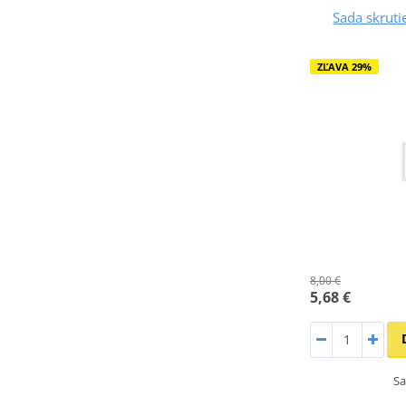
Sada skrut
ZĽAVA 29%
8,00 €
5,68 €
S