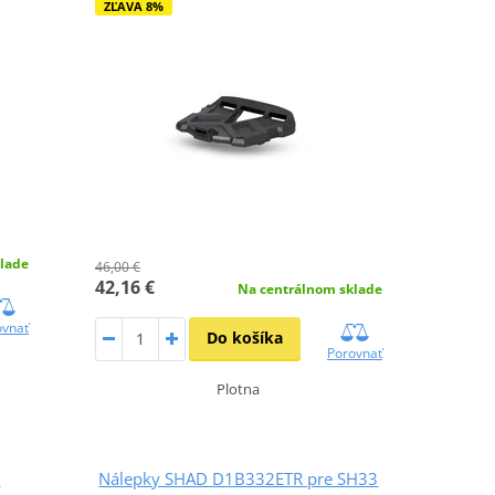
ZĽAVA 8%
lade
46,00 €
42,16 €
Na centrálnom sklade
ovnať
Do košíka
Porovnať
Plotna
D
Nálepky SHAD D1B332ETR pre SH33