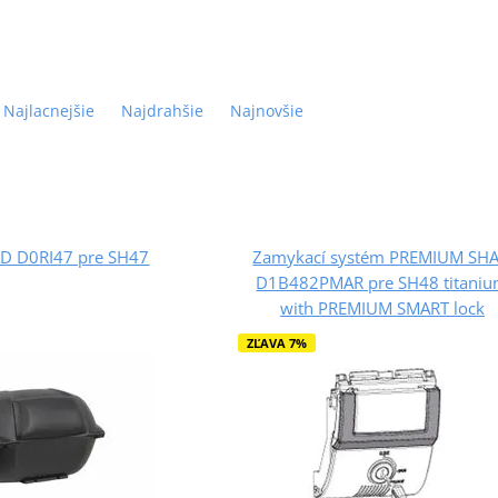
Najlacnejšie
Najdrahšie
Najnovšie
AD D0RI47 pre SH47
Zamykací systém PREMIUM SH
D1B482PMAR pre SH48 titani
with PREMIUM SMART lock
ZĽAVA 7%