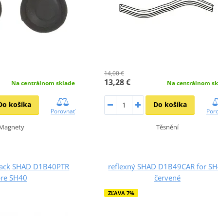
14,00 €
13,28 €
Na centrálnom sklade
Na centrálnom sk
Do košíka
Do košíka
Porovnať
Por
Magnety
Těsnění
 rack SHAD D1B40PTR
reflexný SHAD D1B49CAR for S
re SH40
červené
ZĽAVA 7%