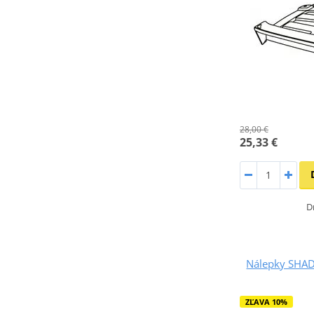
28,00 €
25,33 €
D
Nálepky SHAD
ZĽAVA 10%