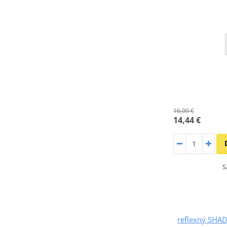
16,00 €
14,44 €
S
reflexný SHA