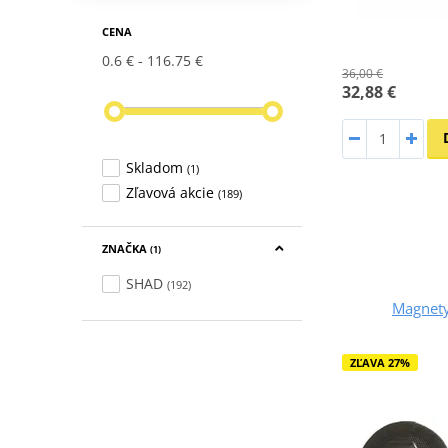
CENA
0.6 €
116.75 €
36,00 €
32,88 €
Skladom
(1)
Zľavová akcie
(189)
ZNAČKA
(1)
SHAD
(192)
Magnet
ZĽAVA 27%