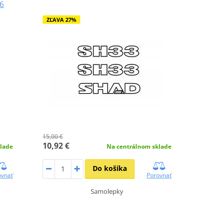
6
ZĽAVA 27%
15,00 €
10,92 €
Na centrálnom sklade
lade
Do košíka
Porovnať
ovnať
Samolepky