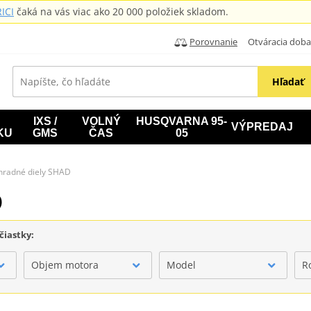
ICI
čaká na vás viac ako 20 000 položiek skladom.
Porovnanie
Otváracia doba: B
Hľadať
IXS /
VOLNÝ
HUSQVARNA 95-
VÝPREDAJ
KU
GMS
ČAS
05
hradné diely SHAD
D
čiastky:
Objem motora
Model
R