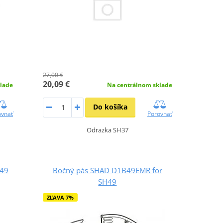
27,00 €
20,09 €
lade
Na centrálnom sklade
Do košíka
ovnať
Porovnať
Odrazka SH37
H49
Bočný pás SHAD D1B49EMR for
SH49
ZĽAVA 7%