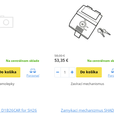
58,00 €
53,35 €
Na centrálnom sklade
Na centrálnom sk
Do košíka
Do košíka
Porovnať
Por
amolepky
Zavírací mechanismus
D D1B26CAR for SH26
Zamykací mechanizmus SHA