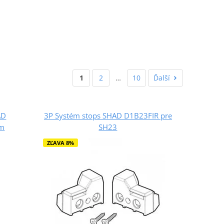
1
2
…
10
Ďalší
AD
3P Systém stops SHAD D1B23FIR pre
um
SH23
ZĽAVA 8%