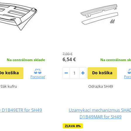
7,00 €
6,54 €
Na centrálnom sklade
Na centrálnom sk
Do košíka
Do košíka
Porovnať
Por
ržák kufru
Odrazka SH49
 D1B49ETR for SH49
Uzamykací mechanizmus SHA
D1B49MAR for SH49
ZĽAVA 8%