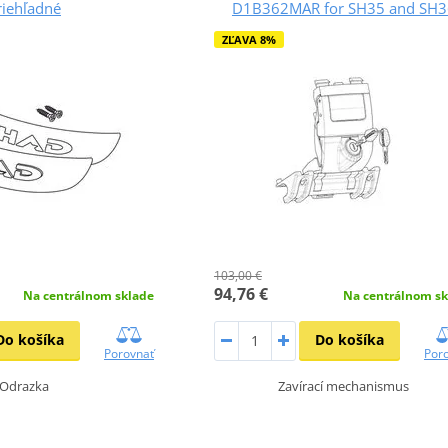
riehľadné
D1B362MAR for SH35 and SH3
ZĽAVA 8%
103,00 €
94,76 €
Na centrálnom sklade
Na centrálnom sk
Do košíka
Do košíka
Porovnať
Por
Odrazka
Zavírací mechanismus