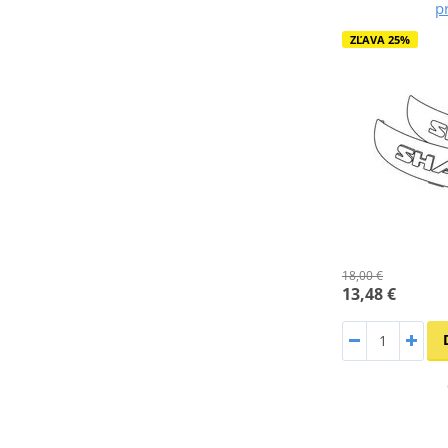
p
ZĽAVA 25%
18,00 €
13,48 €