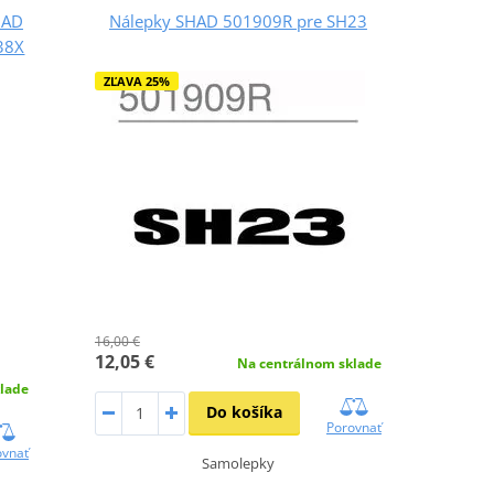
SHAD
Nálepky SHAD 501909R pre SH23
38X
ZĽAVA 25%
16,00 €
12,05 €
Na centrálnom sklade
lade
Do košíka
Porovnať
ovnať
Samolepky