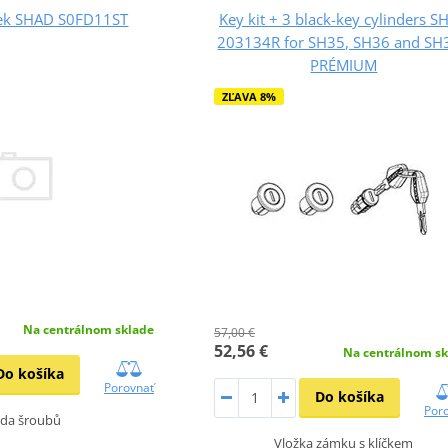
iek SHAD S0FD11ST
Key kit + 3 black-key cylinders 
203134R for SH35, SH36 and SH
PRÉMIUM
ZĽAVA 8%
Na centrálnom sklade
57,00 €
52,56 €
Na centrálnom sk
Do košíka
Porovnať
Do košíka
Por
ada šroubů
Vložka zámku s klíčkem