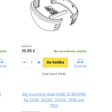
43,00 €
39,80 €
lade
Na centrálnom sklade
Do košíka
ovnať
Porovnať
Side band SH49
D
Big mounting plate SHAD D1B59PAR
for SH48, SH58X, SH59X, TR48 and
TR55