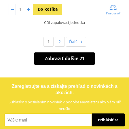
Do košíka
Porovnať
CDI zapalovací jednotka
1
2
Ďalší
Zobraziť ďalšie 21
Zaregistrujte sa a získajte prehľad o novinkách a
akciách.
Súhlasím s
posielaním noviniek
v podobe Newslettru aby Vám nič
neušlo
Prihlásiť sa