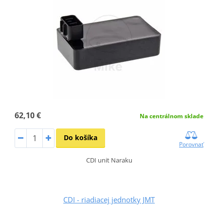
62,10 €
Na centrálnom sklade
Do košíka
Porovnať
CDI unit Naraku
CDI - riadiacej jednotky JMT