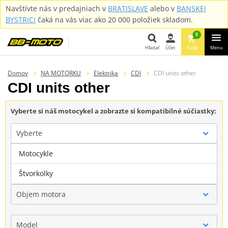
Navštívte nás v predajniach v
BRATISLAVE
alebo v
BANSKEJ
BYSTRICI
čaká na vás viac ako 20 000 položiek skladom.
0
Hľadať
Účet
Košík
Menu
Hľadať
Domov
NA MOTORKU
Elektrika
CDI
CDI units other
CDI units other
Vyberte si náš motocykel a zobrazte si kompatibilné súčiastky:
Vyberte
Motocykle
Značka
Štvorkolky
Objem motora
Model