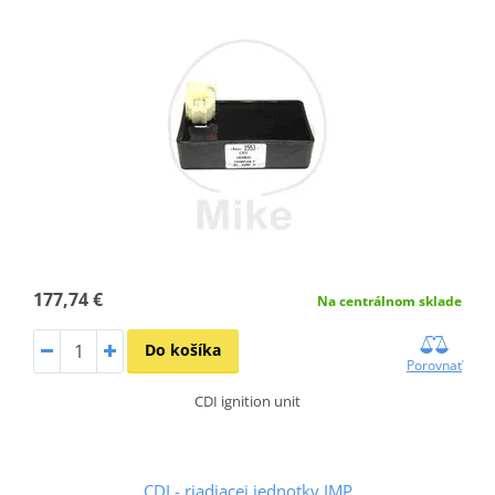
177,74 €
Na centrálnom sklade
Do košíka
Porovnať
CDI ignition unit
CDI - riadiacej jednotky JMP