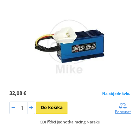
32,08 €
Na objednávku
Do košíka
Porovnať
CDI řídící jednotka racing Naraku