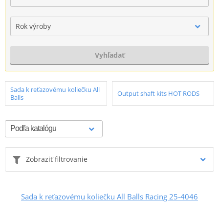
Rok výroby
Vyhľadať
Sada k reťazovému koliečku All
Output shaft kits HOT RODS
Balls
Zobraziť filtrovanie
Sada k reťazovému koliečku All Balls Racing 25-4046