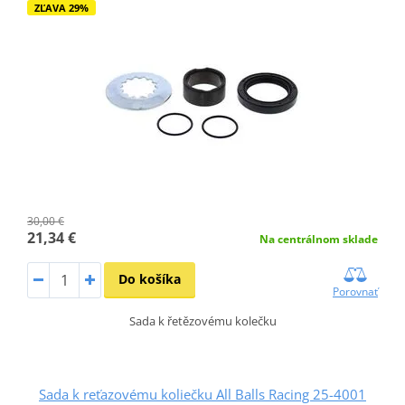
ZĽAVA 29%
30,00 €
21,34 €
Na centrálnom sklade
Do košíka
Porovnať
Sada k řetězovému kolečku
Sada k reťazovému koliečku All Balls Racing 25-4001