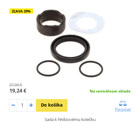
ZĽAVA 29%
27,00 €
19,24 €
Na centrálnom sklade
Do košíka
Porovnať
Sada k řetězovému kolečku