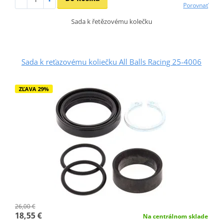
Porovnať
Sada k řetězovému kolečku
Sada k reťazovému koliečku All Balls Racing 25-4006
ZĽAVA 29%
26,00 €
18,55 €
Na centrálnom sklade