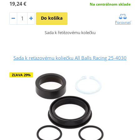
19,24 €
Na centrálnom sklade
Do košíka
Porovnať
Sada k řetězovému kolečku
Sada k reťazovému koliečku All Balls Racing 25-4030
ZĽAVA 29%