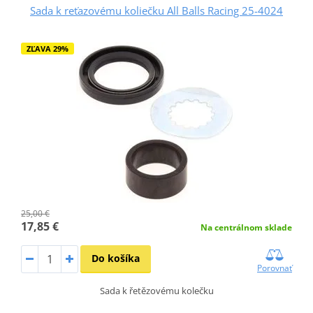
Sada k reťazovému koliečku All Balls Racing 25-4024
ZĽAVA 29%
25,00 €
17,85 €
Na centrálnom sklade
Do košíka
Porovnať
Sada k řetězovému kolečku