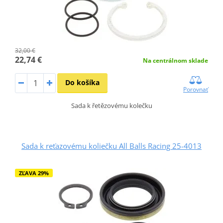
32,00 €
22,74 €
Na centrálnom sklade
Do košíka
Porovnať
Sada k řetězovému kolečku
Sada k reťazovému koliečku All Balls Racing 25-4013
ZĽAVA 29%