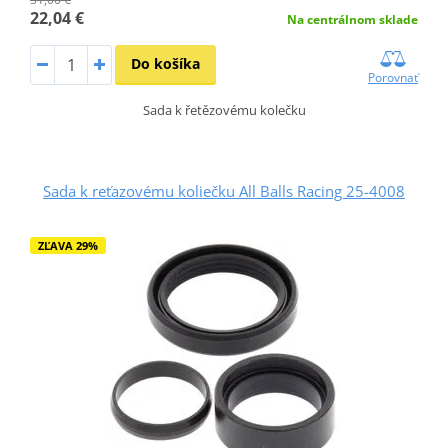
22,04 €
Na centrálnom sklade
Do košíka
Porovnať
Sada k řetězovému kolečku
Sada k reťazovému koliečku All Balls Racing 25-4008
ZĽAVA 29%