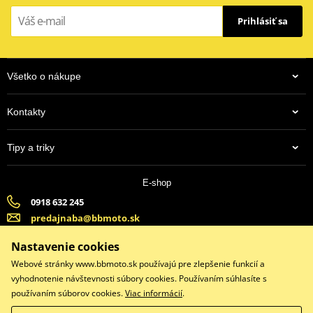
Prihlásiť sa
Všetko o nákupe
Kontakty
Tipy a triky
E-shop
0918 632 245
predajnaba@bbmoto.sk
Banska Bystrica (Po-Pi 9:00-18:00, So-9:00-15:00) | Bratislava
Nastavenie cookies
(Po-Pi 9:00-18:00, So-9:00-15:00)
Webové stránky www.bbmoto.sk používajú pre zlepšenie funkcií a
vyhodnotenie návštevnosti súbory cookies. Používaním súhlasíte s
používaním súborov cookies.
Viac informácií
.
Facebook
Instagram