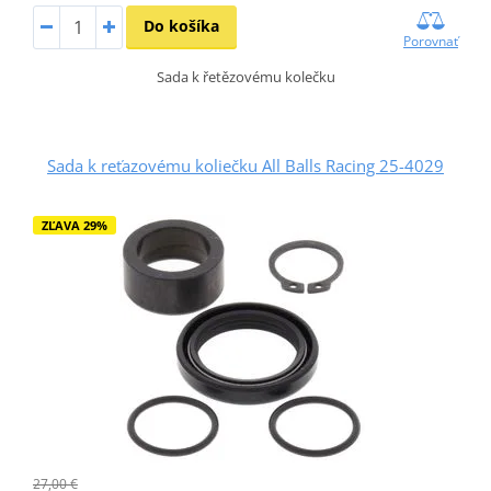
Do košíka
Porovnať
Sada k řetězovému kolečku
Sada k reťazovému koliečku All Balls Racing 25-4029
ZĽAVA 29%
27,00 €