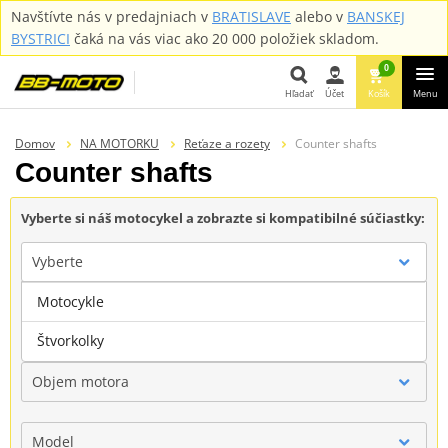
Navštívte nás v predajniach v
BRATISLAVE
alebo v
BANSKEJ
BYSTRICI
čaká na vás viac ako 20 000 položiek skladom.
0
Hľadať
Účet
Košík
Menu
Hľadať
Domov
NA MOTORKU
Reťaze a rozety
Counter shafts
Counter shafts
Vyberte si náš motocykel a zobrazte si kompatibilné súčiastky:
Vyberte
Motocykle
Značka
Štvorkolky
Objem motora
Model