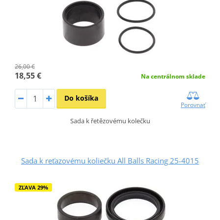
26,00 €
18,55 €
Na centrálnom sklade
Do košíka
Porovnať
Sada k řetězovému kolečku
Sada k reťazovému koliečku All Balls Racing 25-4015
ZĽAVA 29%