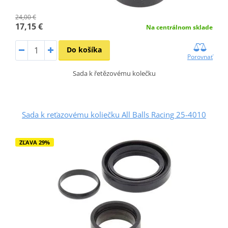
24,00 €
17,15 €
Na centrálnom sklade
Do košíka
Porovnať
Sada k řetězovému kolečku
Sada k reťazovému koliečku All Balls Racing 25-4010
ZĽAVA 29%