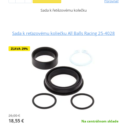
Porovnať
Sada k řetězovému kolečku
Sada k reťazovému koliečku All Balls Racing 25-4028
ZĽAVA 29%
26,00 €
18,55 €
Na centrálnom sklade