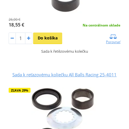
26,00 €
18,55 €
Na centrálnom sklade
Do košíka
Porovnať
Sada k řetězovému kolečku
Sada k reťazovému koliečku All Balls Racing 25-4011
ZĽAVA 29%