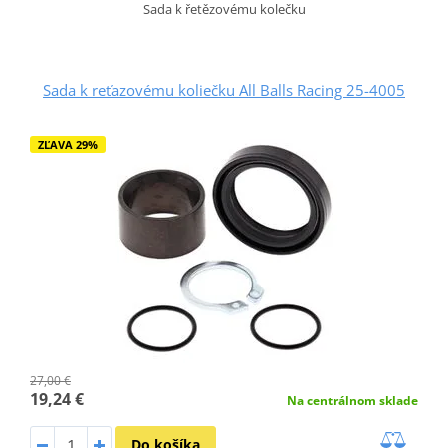
Sada k řetězovému kolečku
Sada k reťazovému koliečku All Balls Racing 25-4005
ZĽAVA 29%
27,00 €
19,24 €
Na centrálnom sklade
Do košíka