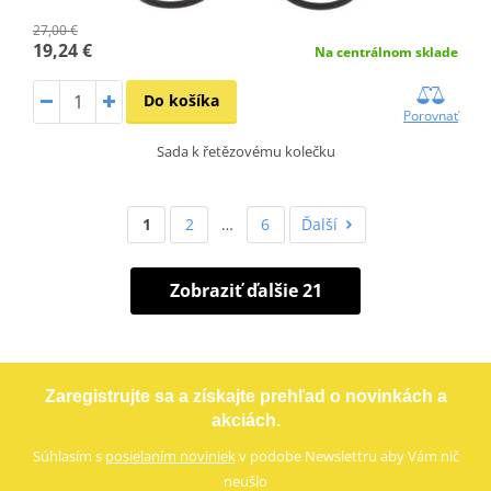
27,00 €
19,24 €
Na centrálnom sklade
Do košíka
Porovnať
Sada k řetězovému kolečku
1
2
…
6
Ďalší
Zobraziť ďalšie 21
Zaregistrujte sa a získajte prehľad o novinkách a
akciách.
Súhlasím s
posielaním noviniek
v podobe Newslettru aby Vám nič
neušlo