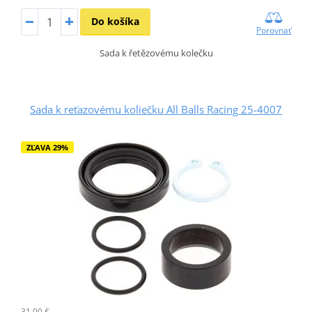
Do košíka
Porovnať
Sada k řetězovému kolečku
Sada k reťazovému koliečku All Balls Racing 25-4007
ZĽAVA 29%
31,00 €