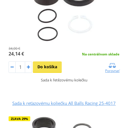
34,00 €
24,14 €
Na centrálnom sklade
Do košíka
Porovnať
Sada k řetězovému kolečku
Sada k reťazovému koliečku All Balls Racing 25-4017
ZĽAVA 29%