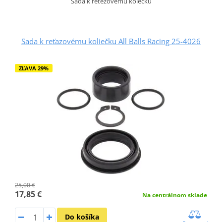
Sada k řetězovému kolečku
Sada k reťazovému koliečku All Balls Racing 25-4026
ZĽAVA 29%
25,00 €
17,85 €
Na centrálnom sklade
Do košíka