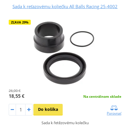
Sada k reťazovému koliečku All Balls Racing 25-4002
ZĽAVA 29%
26,00 €
18,55 €
Na centrálnom sklade
Do košíka
Porovnať
Sada k řetězovému kolečku