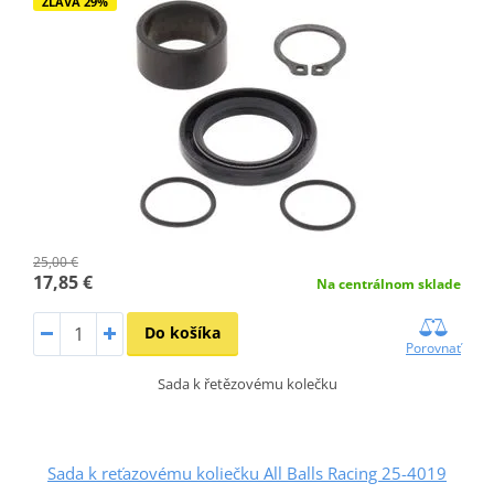
ZĽAVA 29%
25,00 €
17,85 €
Na centrálnom sklade
Do košíka
Porovnať
Sada k řetězovému kolečku
Sada k reťazovému koliečku All Balls Racing 25-4019