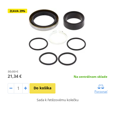
ZĽAVA 29%
30,00 €
21,34 €
Na centrálnom sklade
Do košíka
Porovnať
Sada k řetězovému kolečku