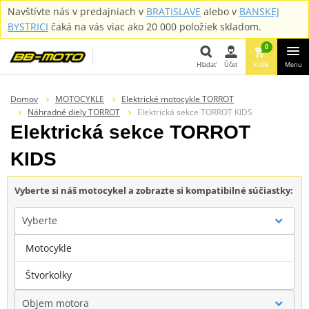
Navštívte nás v predajniach v
BRATISLAVE
alebo v
BANSKEJ
BYSTRICI
čaká na vás viac ako 20 000 položiek skladom.
0
Hľadať
Účet
Košík
Menu
Hľadať
Domov
MOTOCYKLE
Elektrické motocykle TORROT
Náhradné diely TORROT
Elektrická sekce TORROT KIDS
Elektrická sekce TORROT
KIDS
Vyberte si náš motocykel a zobrazte si kompatibilné súčiastky:
Vyberte
Motocykle
Značka
Štvorkolky
Objem motora