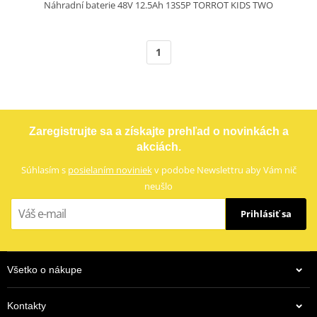
Náhradní baterie 48V 12.5Ah 13S5P TORROT KIDS TWO
1
Zaregistrujte sa a získajte prehľad o novinkách a
akciách.
Súhlasím s
posielaním noviniek
v podobe Newslettru aby Vám nič
neušlo
Prihlásiť sa
Všetko o nákupe
Kontakty