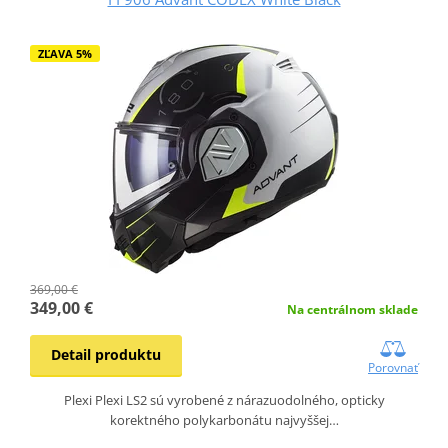
ZĽAVA 5%
369,00 €
349,00 €
Na centrálnom sklade
Detail produktu
Porovnať
Plexi Plexi LS2 sú vyrobené z nárazuodolného, opticky
korektného polykarbonátu najvyššej…