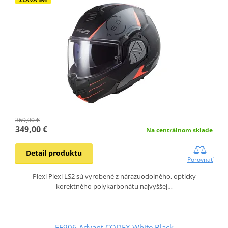
369,00 €
349,00 €
Na centrálnom sklade
Detail produktu
Porovnať
Plexi Plexi LS2 sú vyrobené z nárazuodolného, opticky
korektného polykarbonátu najvyššej…
FF906 Advant CODEX White Black