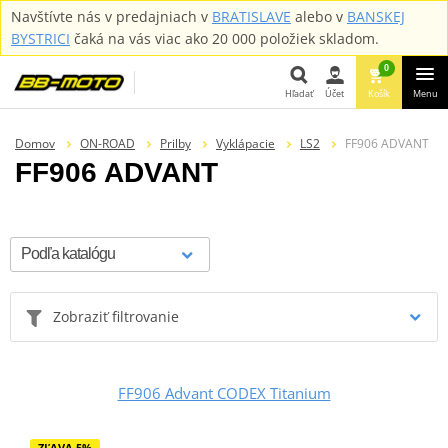
Navštívte nás v predajniach v
BRATISLAVE
alebo v
BANSKEJ
BYSTRICI
čaká na vás viac ako 20 000 položiek skladom.
0
Hľadať
Účet
Košík
Menu
Hľadať
Domov
ON-ROAD
Prilby
Vyklápacie
LS2
FF906 ADVANT
FF906 ADVANT
Zobraziť filtrovanie
FF906 Advant CODEX Titanium
ZĽAVA 5%