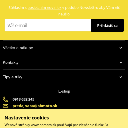
Súhlasím s
posielaním noviniek
v podobe Newslettru aby Vám nič
neušlo
Prihlásiť sa
Všetko o nákupe
Kontakty
Tipy a triky
E-shop
0918 632 245
predajnaba@bbmoto.sk
Banska Bystrica (Po-Pi 9:00-18:00, So-9:00-15:00) | Bratislava
Nastavenie cookies
(Po-Pi 9:00-18:00, So-9:00-15:00)
Webové stránky www.bbmoto.sk používajú pre zlepšenie funkcií a