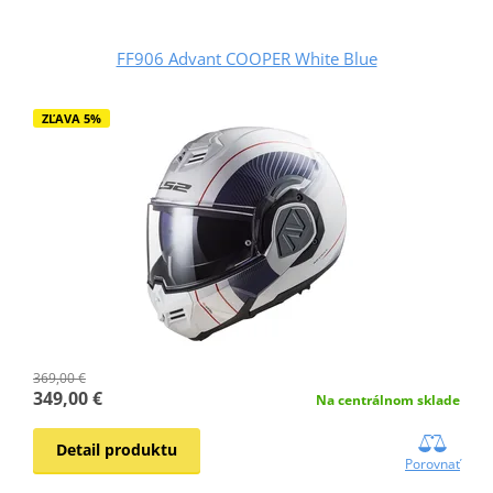
FF906 Advant COOPER White Blue
ZĽAVA 5%
369,00 €
349,00 €
Na centrálnom sklade
Detail produktu
Porovnať