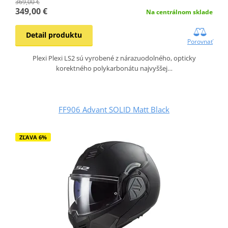
369,00 €
349,00 €
Na centrálnom sklade
Detail produktu
Porovnať
Plexi Plexi LS2 sú vyrobené z nárazuodolného, opticky
korektného polykarbonátu najvyššej…
FF906 Advant SOLID Matt Black
ZĽAVA 6%