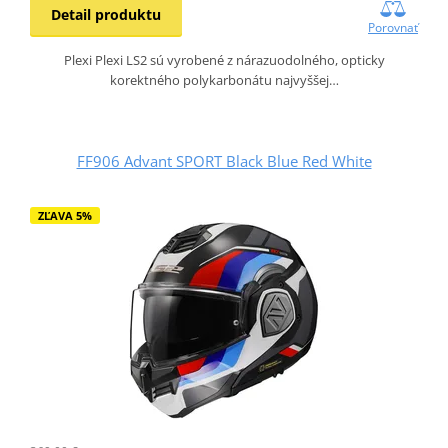
Detail produktu
Porovnať
Plexi Plexi LS2 sú vyrobené z nárazuodolného, opticky
korektného polykarbonátu najvyššej…
FF906 Advant SPORT Black Blue Red White
ZĽAVA 5%