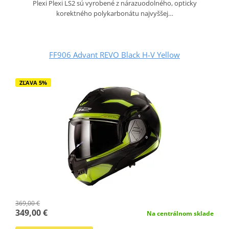
Plexi Plexi LS2 sú vyrobené z nárazuodolného, opticky
korektného polykarbonátu najvyššej…
FF906 Advant REVO Black H-V Yellow
ZĽAVA 5%
369,00 €
349,00 €
Na centrálnom sklade