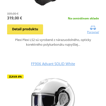
339,00 €
319,00 €
Na centrálnom sklade
Detail produktu
Porovnať
Plexi Plexi LS2 sú vyrobené z nárazuodolného, opticky
korektného polykarbonátu najvyššej…
FF906 Advant SOLID White
ZĽAVA 6%