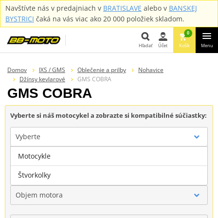
Navštívte nás v predajniach v
BRATISLAVE
alebo v
BANSKEJ
BYSTRICI
čaká na vás viac ako 20 000 položiek skladom.
0
Hľadať
Účet
Košík
Menu
Hľadať
Domov
IXS / GMS
Oblečenie a prilby
Nohavice
Džínsy kevlarové
GMS COBRA
GMS COBRA
Vyberte si náš motocykel a zobrazte si kompatibilné súčiastky:
Vyberte
Motocykle
Značka
Štvorkolky
Objem motora