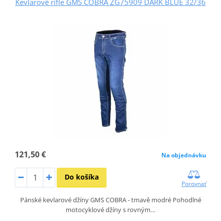
Kevlarové rifle GMS COBRA ZG75909 DARK BLUE 32/36
121,50 €
Na objednávku
Do košíka
Porovnať
Pánské kevlarové džíny GMS COBRA - tmavě modré Pohodlné
motocyklové džíny s rovným…