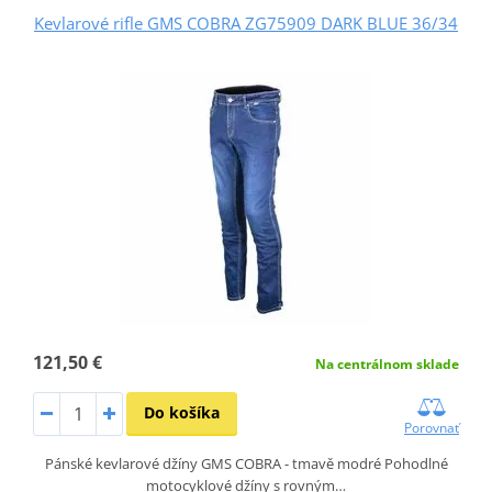
Kevlarové rifle GMS COBRA ZG75909 DARK BLUE 36/34
121,50 €
Na centrálnom sklade
Do košíka
Porovnať
Pánské kevlarové džíny GMS COBRA - tmavě modré Pohodlné
motocyklové džíny s rovným…