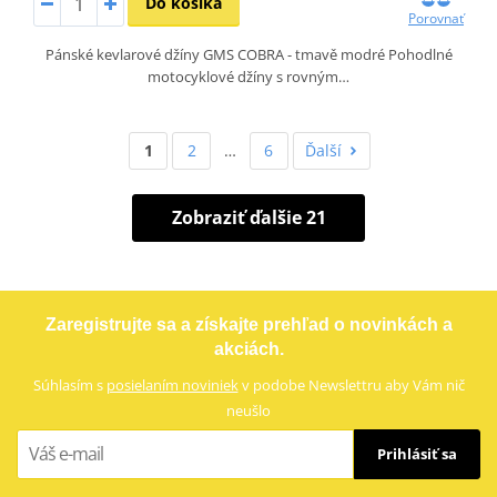
Do košíka
Porovnať
Pánské kevlarové džíny GMS COBRA - tmavě modré Pohodlné
motocyklové džíny s rovným…
1
2
…
6
Ďalší
Zobraziť ďalšie 21
Zaregistrujte sa a získajte prehľad o novinkách a
akciách.
Súhlasím s
posielaním noviniek
v podobe Newslettru aby Vám nič
neušlo
Prihlásiť sa