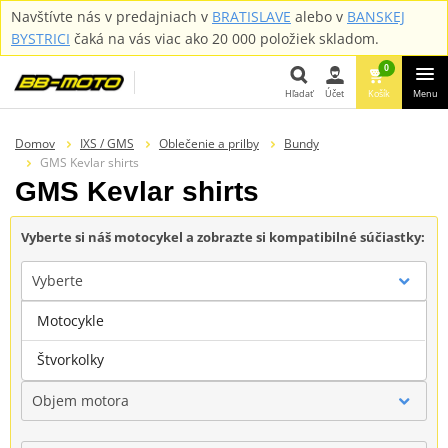
Navštívte nás v predajniach v
BRATISLAVE
alebo v
BANSKEJ
BYSTRICI
čaká na vás viac ako 20 000 položiek skladom.
0
Hľadať
Účet
Košík
Menu
Hľadať
Domov
IXS / GMS
Oblečenie a prilby
Bundy
GMS Kevlar shirts
GMS Kevlar shirts
Vyberte si náš motocykel a zobrazte si kompatibilné súčiastky:
Vyberte
Motocykle
Značka
Štvorkolky
Objem motora