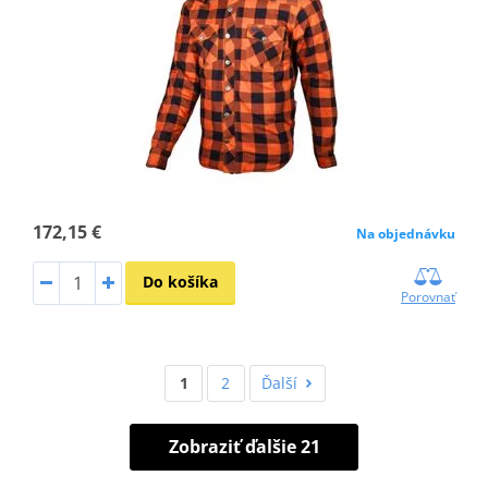
172,15 €
Na objednávku
Do košíka
Porovnať
1
2
Ďalší
Zobraziť ďalšie 21