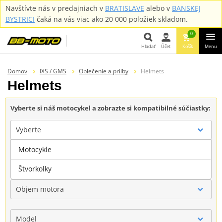
Navštívte nás v predajniach v
BRATISLAVE
alebo v
BANSKEJ
BYSTRICI
čaká na vás viac ako 20 000 položiek skladom.
0
Hľadať
Účet
Košík
Menu
Hľadať
Domov
IXS / GMS
Oblečenie a prilby
Helmets
Helmets
Vyberte si náš motocykel a zobrazte si kompatibilné súčiastky:
Vyberte
Motocykle
Značka
Štvorkolky
Objem motora
Model