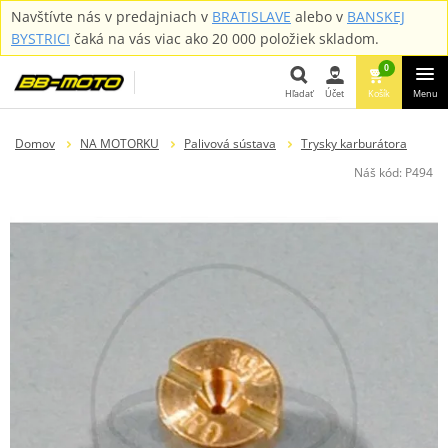
Navštívte nás v predajniach v
BRATISLAVE
alebo v
BANSKEJ
BYSTRICI
čaká na vás viac ako 20 000 položiek skladom.
0
Hľadať
Účet
Košík
Menu
Hľadať
Domov
NA MOTORKU
Palivová sústava
Trysky karburátora
Náš kód:
P494