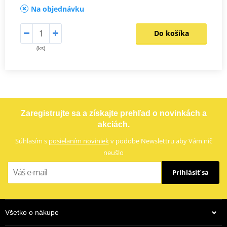
Na objednávku
Do košíka
(ks)
Zaregistrujte sa a získajte prehľad o novinkách a
akciách.
Súhlasím s
posielaním noviniek
v podobe Newslettru aby Vám nič
neušlo
Prihlásiť sa
Všetko o nákupe