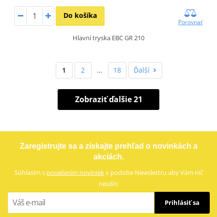
Do košíka
Porovnať
Hlavní tryska EBC GR 210
1
2
…
18
Ďalší
Zobraziť ďalšie 21
Zaregistrujte sa a získajte prehľad o novinkách a
akciách.
Súhlasím s
posielaním noviniek
v podobe Newslettru aby Vám nič
neušlo
Prihlásiť sa