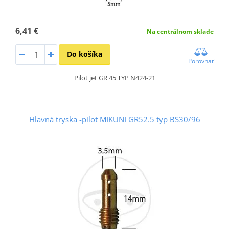
6,41 €
Na centrálnom sklade
Do košíka
Porovnať
Pilot jet GR 45 TYP N424-21
Hlavná tryska -pilot MIKUNI GR52.5 typ BS30/96