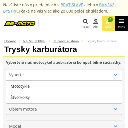
Navštívte nás v predajniach v
BRATISLAVE
alebo v
BANSKEJ
BYSTRICI
čaká na vás viac ako 20 000 položiek skladom.
0
Hľadať
Účet
Košík
Menu
Hľadať
Domov
NA MOTORKU
Palivová sústava
Trysky karburátora
Trysky karburátora
Vyberte si náš motocykel a zobrazte si kompatibilné súčiastky:
Vyberte
Motocykle
Značka
Štvorkolky
Objem motora
Model