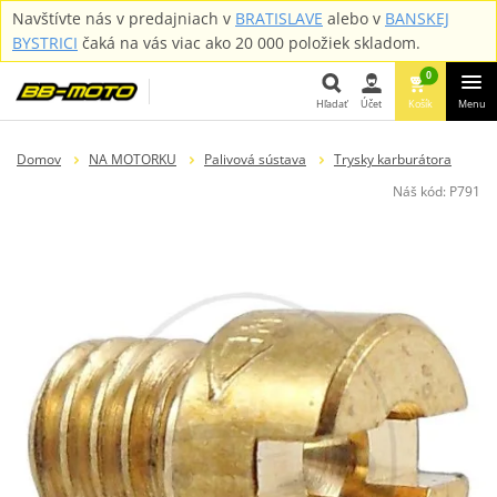
Navštívte nás v predajniach v
BRATISLAVE
alebo v
BANSKEJ
BYSTRICI
čaká na vás viac ako 20 000 položiek skladom.
0
Hľadať
Účet
Košík
Menu
Hľadať
Domov
NA MOTORKU
Palivová sústava
Trysky karburátora
Náš kód:
P791