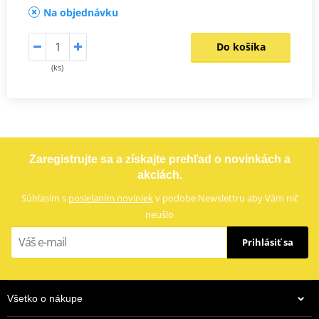
Na objednávku
Do košíka
(ks)
Zaregistrujte sa a získajte prehľad o novinkách a
akciách.
Súhlasím s
posielaním noviniek
v podobe Newslettru aby Vám nič
neušlo
Prihlásiť sa
Všetko o nákupe