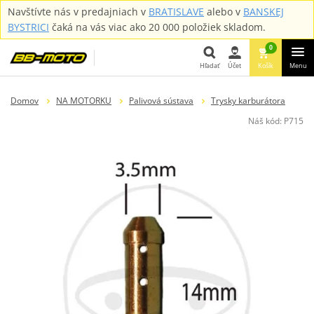
Navštívte nás v predajniach v
BRATISLAVE
alebo v
BANSKEJ
BYSTRICI
čaká na vás viac ako 20 000 položiek skladom.
0
Hľadať
Účet
Košík
Menu
Hľadať
Domov
NA MOTORKU
Palivová sústava
Trysky karburátora
Náš kód:
P715