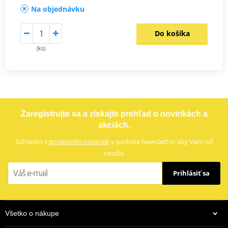
Na objednávku
Do košíka
(ks)
Zaregistrujte sa a získajte prehľad o novinkách a
akciách.
Súhlasím s
posielaním noviniek
v podobe Newslettru aby Vám nič
neušlo
Prihlásiť sa
Všetko o nákupe