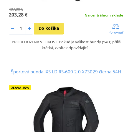
407,00 €
203,28 €
Na centrálnom sklade
Do košíka
Porovnať
PRODLOUŽENÁ VELIKOST. Pokud je velikost bundy (54H) příliš
krátká, zvolte odpovídající…
Športová bunda iXS LD RS-600 2.0 X73029 čierna 54H
ZĽAVA 45%