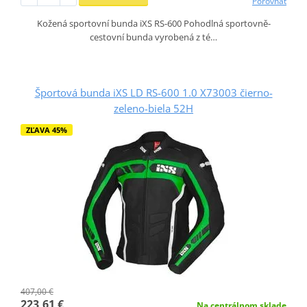
Porovnať
Kožená sportovní bunda iXS RS-600 Pohodlná sportovně-
cestovní bunda vyrobená z té…
Športová bunda iXS LD RS-600 1.0 X73003 čierno-
zeleno-biela 52H
ZĽAVA 45%
407,00 €
223,61 €
Na centrálnom sklade