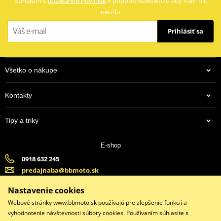
Súhlasím s
posielaním noviniek
v podobe Newslettru aby Vám nič
neušlo
Prihlásiť sa
Všetko o nákupe
Kontakty
Tipy a triky
E-shop
0918 632 245
predajnaba@bbmoto.sk
Banska Bystrica (Po-Pi 9:00-18:00, So-9:00-15:00) | Bratislava
Nastavenie cookies
(Po-Pi 9:00-18:00, So-9:00-15:00)
Webové stránky www.bbmoto.sk používajú pre zlepšenie funkcií a
vyhodnotenie návštevnosti súbory cookies. Používaním súhlasíte s