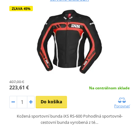
ZĽAVA 45%
407,00 €
223,61 €
Na centrálnom sklade
Do košíka
Porovnať
Kožená sportovní bunda iXS RS-600 Pohodlná sportovně-
cestovní bunda vyrobená z té…