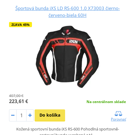
Športová bunda iXS LD RS-600 1.0 X73003 čierno-
červeno-biela 60H
ZĽAVA 45%
407,00 €
223,61 €
Na centrálnom sklade
Do košíka
Porovnať
Kožená sportovní bunda iXS RS-600 Pohodlná sportovně-
cestovní bunda vyrobená z té…