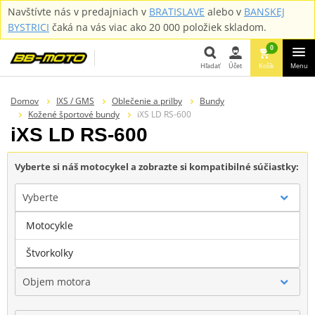
Navštívte nás v predajniach v
BRATISLAVE
alebo v
BANSKEJ
BYSTRICI
čaká na vás viac ako 20 000 položiek skladom.
0
Hľadať
Účet
Košík
Menu
Hľadať
Domov
IXS / GMS
Oblečenie a prilby
Bundy
Kožené športové bundy
iXS LD RS-600
iXS LD RS-600
Vyberte si náš motocykel a zobrazte si kompatibilné súčiastky:
Vyberte
Motocykle
Značka
Štvorkolky
Objem motora