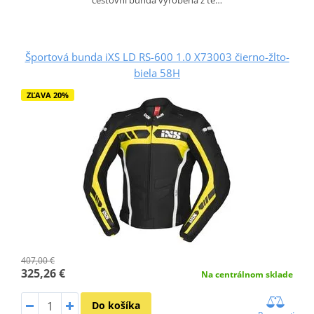
Športová bunda iXS LD RS-600 1.0 X73003 čierno-žlto-
biela 58H
ZĽAVA 20%
407,00 €
325,26 €
Na centrálnom sklade
Do košíka