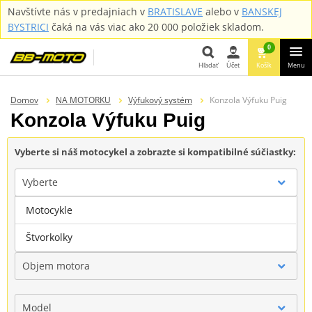
Navštívte nás v predajniach v
BRATISLAVE
alebo v
BANSKEJ
BYSTRICI
čaká na vás viac ako 20 000 položiek skladom.
0
Hľadať
Účet
Košík
Menu
Hľadať
Domov
NA MOTORKU
Výfukový systém
Konzola Výfuku Puig
Konzola Výfuku Puig
Vyberte si náš motocykel a zobrazte si kompatibilné súčiastky:
Vyberte
Motocykle
Značka
Štvorkolky
Objem motora
Model