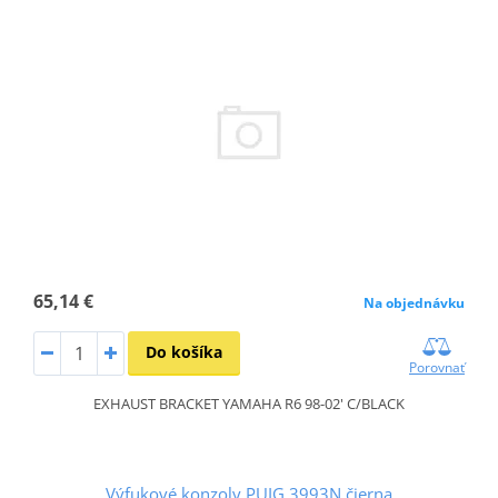
65,14 €
Na objednávku
Do košíka
Porovnať
EXHAUST BRACKET YAMAHA R6 98-02' C/BLACK
Výfukové konzoly PUIG 3993N čierna