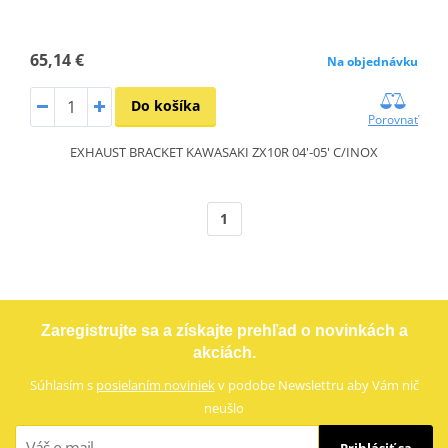
65,14 €
Na objednávku
Do košíka
Porovnať
EXHAUST BRACKET KAWASAKI ZX10R 04'-05' C/INOX
1
Zaregistrujte sa a získajte prehľad o novinkách a
akciách.
Súhlasím s
posielaním noviniek
v podobe Newslettru aby Vám nič
neušlo
Prihlásiť sa