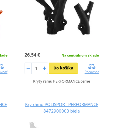
26,54 €
lade
Na centrálnom sklade
Do košíka
ovnať
Porovnať
Kryty rámu PERFORMANCE černé
NCE
Kry rámu POLISPORT PERFORMANCE
8472900003 biela