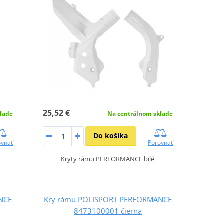
25,52 €
lade
Na centrálnom sklade
Do košíka
ovnať
Porovnať
Kryty rámu PERFORMANCE bílé
NCE
Kry rámu POLISPORT PERFORMANCE
8473100001 čierna