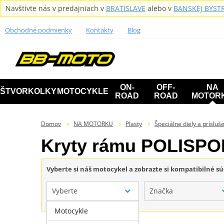
Navštívte nás v predajniach v
BRATISLAVE
alebo v
BANSKEJ BYSTR
Obchodné podmienky
Kontakty
Blog
ON-
OFF-
NA
ŠTVORKOLKY
MOTOCYKLE
ROAD
ROAD
MOTOR
Domov
NA MOTORKU
Plasty
Špeciálne diely a príslu
Kryty rámu POLISP
Vyberte si náš motocykel a zobrazte si kompatibilné sú
Vyberte
Značka
Motocykle