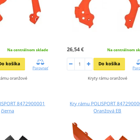
26,54 €
Na centrálnom sklade
Na centrálnom sk
Do košíka
Do košíka
Porovnať
Por
 rámu oranžové
Kryty rámu oranžové
LISPORT 8472900001
Kry rámu POLISPORT 84729000
čierna
Oranžová EB