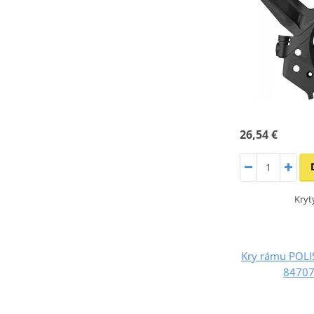
26,54 €
Kryt
Kry rámu POL
84707