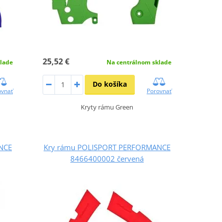
25,52 €
lade
Na centrálnom sklade
Do košíka
ovnať
Porovnať
Kryty rámu Green
NCE
Kry rámu POLISPORT PERFORMANCE
8466400002 červená