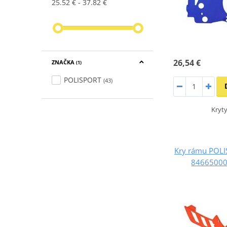
25.52 €
37.82 €
26,54 €
ZNAČKA
(1)
POLISPORT
(43)
Kryt
Kry rámu POL
84665000