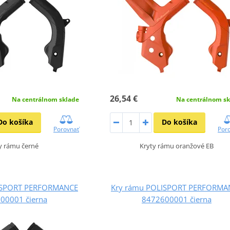
26,54 €
Na centrálnom sklade
Na centrálnom sk
Do košíka
Do košíka
Porovnať
Por
y rámu černé
Kryty rámu oranžové EB
ISPORT PERFORMANCE
Kry rámu POLISPORT PERFORMA
00001 čierna
8472600001 čierna