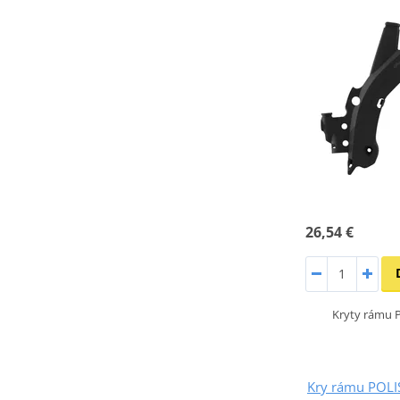
26,54 €
Kryty rámu
Kry rámu POL