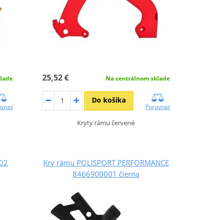
25,52 €
lade
Na centrálnom sklade
Do košíka
ovnať
Porovnať
Kryty rámu červené
02
Kry rámu POLISPORT PERFORMANCE
8466900001 čierna