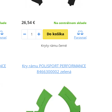
26,54 €
lade
Na centrálnom sklade
Do košíka
ovnať
Porovnať
Kryty rámu černé
NCE
Kry rámu POLISPORT PERFORMANCE
8466300002 zelená