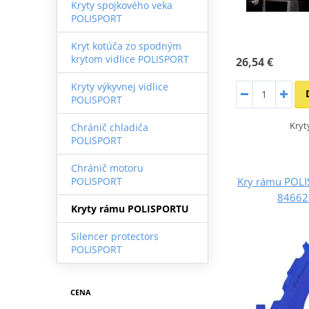
Kryty spojkového veka
POLISPORT
Kryt kotúča zo spodným
krytom vidlice POLISPORT
26,54 €
Kryty výkyvnej vidlice
POLISPORT
Kryt
Chránič chladiča
POLISPORT
Chránič motoru
Kry rámu POL
POLISPORT
84662
Kryty rámu POLISPORTU
Silencer protectors
POLISPORT
CENA