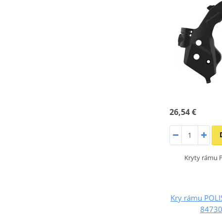
26,54 €
Kryty rámu
Kry rámu POL
84730