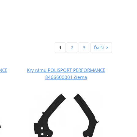
1
2
3
Ďalší
NCE
Kry rámu POLISPORT PERFORMANCE
8466600001 čierna