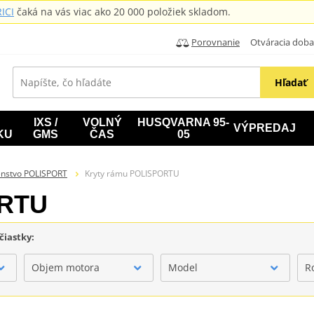
ICI
čaká na vás viac ako 20 000 položiek skladom.
Porovnanie
Otváracia doba: B
Hľadať
IXS /
VOLNÝ
HUSQVARNA 95-
VÝPREDAJ
KU
GMS
ČAS
05
šenstvo POLISPORT
Kryty rámu POLISPORTU
ORTU
čiastky:
Objem motora
Model
R