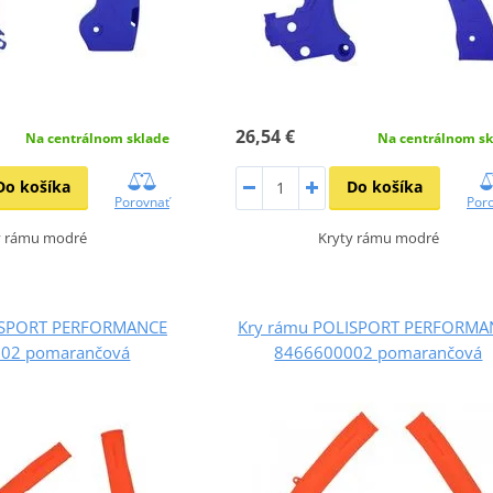
26,54 €
Na centrálnom sklade
Na centrálnom sk
Do košíka
Do košíka
Porovnať
Por
y rámu modré
Kryty rámu modré
ISPORT PERFORMANCE
Kry rámu POLISPORT PERFORMA
02 pomarančová
8466600002 pomarančová