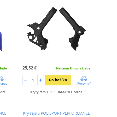
25,52 €
lade
Na centrálnom sklade
Do košíka
ovnať
Porovnať
dré
Kryty rámu PERFORMANCE černé
NCE
Kry rámu POLISPORT PERFORMANCE