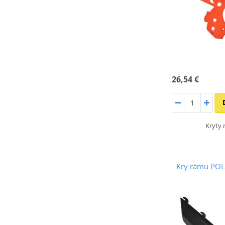
26,54 €
Kryty
Kry rámu PO