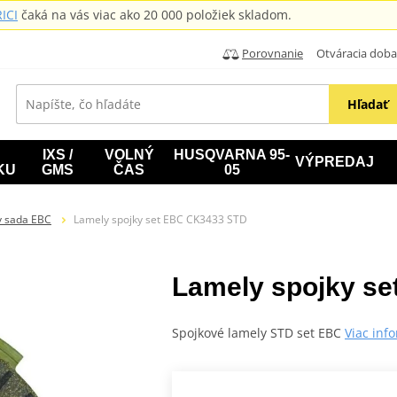
ICI
čaká na vás viac ako 20 000 položiek skladom.
Porovnanie
Otváracia doba: B
Hľadať
IXS /
VOLNÝ
HUSQVARNA 95-
VÝPREDAJ
KU
GMS
ČAS
05
y sada EBC
Lamely spojky set EBC CK3433 STD
Lamely spojky s
Spojkové lamely STD set EBC
Viac inf