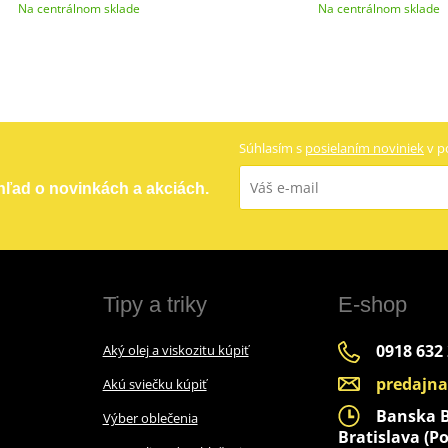
Na centrálnom sklade
Na centrálnom sklade
Súhlasím s
posielaním noviniek
v p
ehľad o novinkách a akciách.
Tipy a triky
E-shop
0918 632
Aký olej a viskozitu kúpiť
predajn
Akú sviečku kúpiť
Banska By
Výber oblečenia
Bratislava (Po