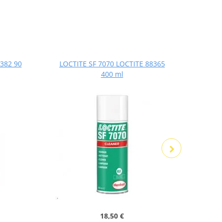
382 90
LOCTITE SF 7070 LOCTITE 88365
LOCT
400 ml
18,50 €