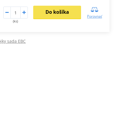
Do košíka
Porovnať
(ks)
jky sada EBC