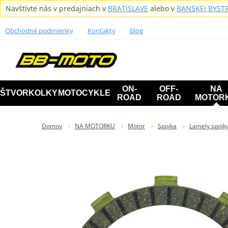
Navštívte nás v predajniach v
BRATISLAVE
alebo v
BANSKEJ BYSTR
Obchodné podmienky
Kontakty
Blog
ON-
OFF-
NA
ŠTVORKOLKY
MOTOCYKLE
ROAD
ROAD
MOTOR
Domov
NA MOTORKU
Motor
Spojka
Lamely spojk