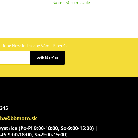
Na centrálnom sklade
odobe Newslettru aby Vám nič neušlo
Prihlásiť sa
 245
aba@bbmoto.sk
strica (Po-Pi 9:00-18:00, So-9:00-15:00) |
-Pi 9:00-18:00, So-9:00-15:00)