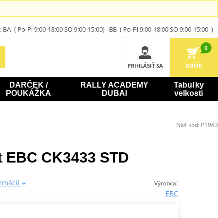
A- ( Po-Pi 9:00-18:00 SO 9:00-15:00) BB ( Po-Pi 9:00-18:00 SO 9:00-15:00 )
0
PRIHLÁSIŤ SA
KOŠÍK
DARČEK /
RALLY ACADEMY
Tabuľky
POUKÁŽKA
DUBAI
velkosti
Náš kód:
P1983
et EBC CK3433 STD
ormácií
:
Výrobca
EBC