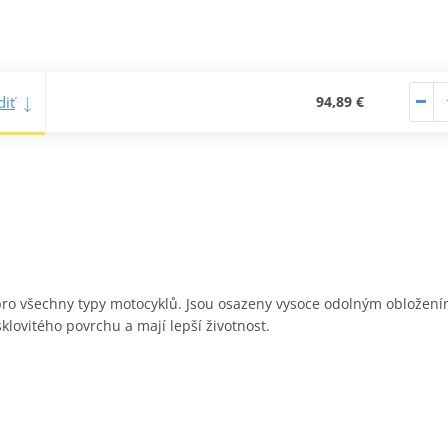
iť
94,89 €
y pro všechny typy motocyklů. Jsou osazeny vysoce odolným obložen
sklovitého povrchu a mají lepší životnost.