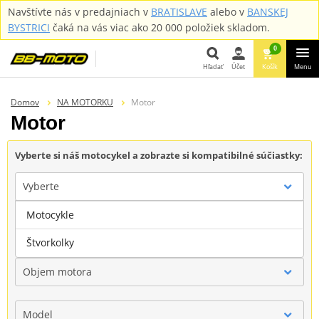
Navštívte nás v predajniach v
BRATISLAVE
alebo v
BANSKEJ
BYSTRICI
čaká na vás viac ako 20 000 položiek skladom.
0
Hľadať
Účet
Košík
Menu
Hľadať
Domov
NA MOTORKU
Motor
Motor
Vyberte si náš motocykel a zobrazte si kompatibilné súčiastky:
Vyberte
Motocykle
Značka
Štvorkolky
Objem motora
Model