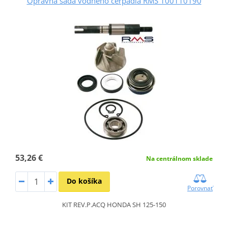
Opravná sada vodného čerpadla RMS 100110190
53,26 €
Na centrálnom sklade
Do košíka
Porovnať
KIT REV.P.ACQ HONDA SH 125-150