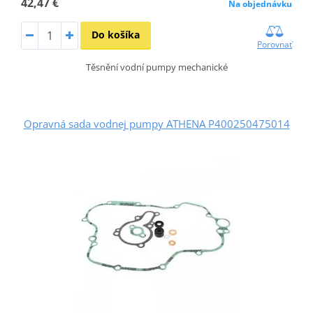
42,47 €
Na objednávku
Do košíka
Porovnať
Těsnění vodní pumpy mechanické
Opravná sada vodnej pumpy ATHENA P400250475014