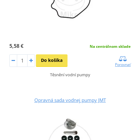
5,58 €
Na centrálnom sklade
Do košíka
Porovnať
Těsnění vodní pumpy
Opravná sada vodnej pumpy JMT