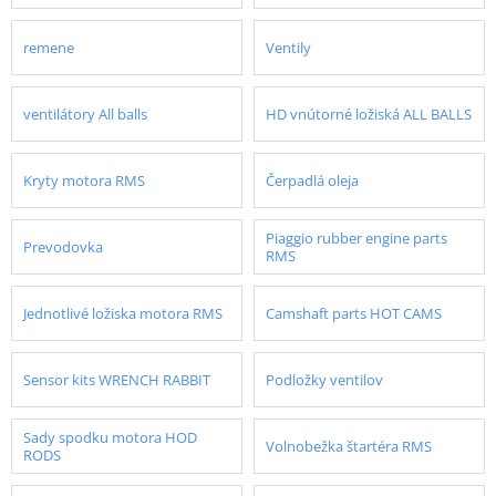
remene
Ventily
ventilátory All balls
HD vnútorné ložiská ALL BALLS
Kryty motora RMS
Čerpadlá oleja
Piaggio rubber engine parts
Prevodovka
RMS
Jednotlivé ložiska motora RMS
Camshaft parts HOT CAMS
Sensor kits WRENCH RABBIT
Podložky ventilov
Sady spodku motora HOD
Volnobežka štartéra RMS
RODS