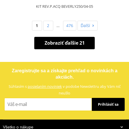
KIT REV.P.ACQ BEVERLY250/04-05
1
2
…
476
Ďalší
Zobraziť ďalšie 21
Zaregistrujte sa a získajte prehľad o novinkách a
akciách.
Súhlasím s
posielaním noviniek
v podobe Newslettru aby Vám nič
neušlo
Prihlásiť sa
Všetko o nákupe