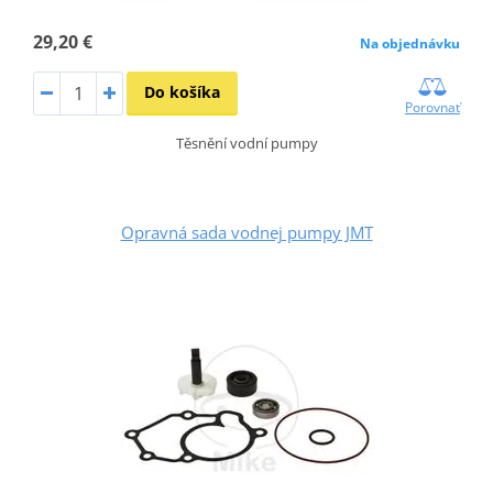
29,20 €
Na objednávku
Do košíka
Porovnať
Těsnění vodní pumpy
Opravná sada vodnej pumpy JMT