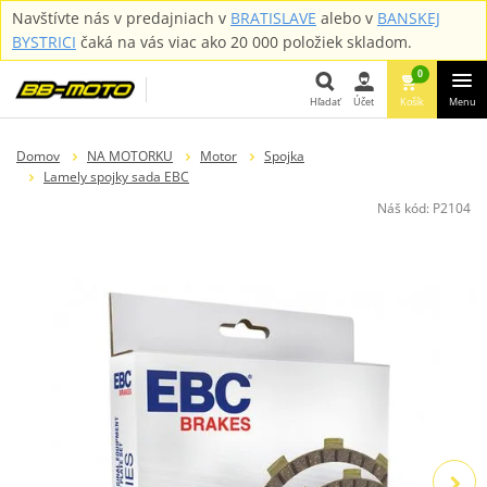
Navštívte nás v predajniach v
BRATISLAVE
alebo v
BANSKEJ
BYSTRICI
čaká na vás viac ako 20 000 položiek skladom.
0
Hľadať
Účet
Košík
Menu
Hľadať
Domov
NA MOTORKU
Motor
Spojka
Lamely spojky sada EBC
Náš kód:
P2104