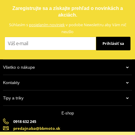
LOCTITE 5188 LOCTITE 1254415 50 ml
s impregnovanými hliníkovými částicemi, které zaručí lepší odvod
Zaregistrujte sa a získajte prehľad o novinkách a
tepla, zabrání vypalování a tvoření sklovitého povrchu a mají lepší
akciách.
životnost.
Súhlasím s
posielaním noviniek
v podobe Newslettru aby Vám nič
neušlo
Prihlásiť sa
Všetko o nákupe
Kontakty
38,35 €
Tipy a triky
Na centrálnom sklade
E-shop
0918 632 245
predajnaba@bbmoto.sk