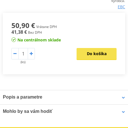
:
Výrobca
EBC
50,90 €
Vrátane DPH
41,38 €
Bez DPH
Na centrálnom sklade
Do košíka
(ks)
Popis a parametre
Sada spojkových lamel CK
Mohlo by sa vám hodiť
Odpovídají originální kvalitě lamel, proto jsou určeny pro všechny
typy motocyklů. Jsou osazeny vysoce odolným obložením