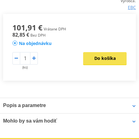
:
Výrobca
EBC
101,91 €
Vrátane DPH
82,85 €
Bez DPH
Na objednávku
Do košíka
(ks)
Popis a parametre
Sada spojkových lamel CK
Mohlo by sa vám hodiť
Odpovídají originální kvalitě lamel, proto jsou určeny pro všechny
typy motocyklů. Jsou osazeny vysoce odolným obložením