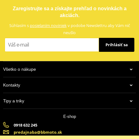
LOCTITE 5188 LOCTITE 1254415 50 ml
s impregnovanými hliníkovými částicemi, které zaručí lepší odvod
Zaregistrujte sa a získajte prehľad o novinkách a
tepla, zabrání vypalování a tvoření sklovitého povrchu a mají lepší
akciách.
životnost.
Súhlasím s
posielaním noviniek
v podobe Newslettru aby Vám nič
Výrobca
EBC
neušlo
Alternatíva
7389604
Prihlásiť sa
Všetko o nákupe
Kontakty
38,35 €
Tipy a triky
Na centrálnom sklade
E-shop
0918 632 245
predajnaba@bbmoto.sk