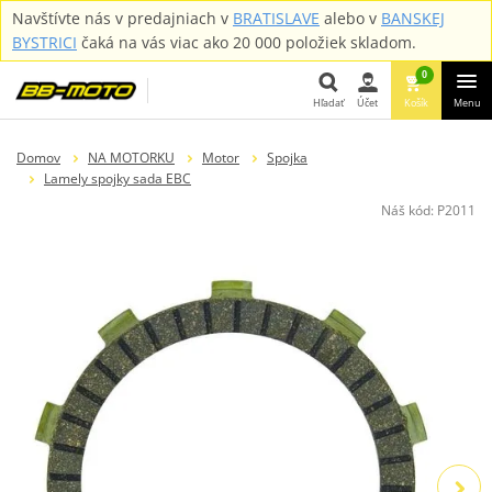
Navštívte nás v predajniach v
BRATISLAVE
alebo v
BANSKEJ
BYSTRICI
čaká na vás viac ako 20 000 položiek skladom.
0
Hľadať
Účet
Košík
Menu
Hľadať
Domov
NA MOTORKU
Motor
Spojka
Lamely spojky sada EBC
Náš kód:
P2011