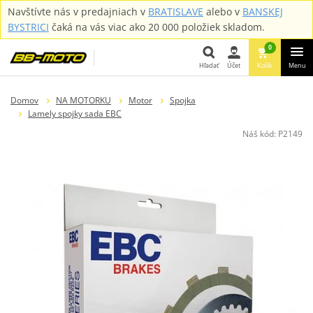
Navštívte nás v predajniach v
BRATISLAVE
alebo v
BANSKEJ
BYSTRICI
čaká na vás viac ako 20 000 položiek skladom.
0
Hľadať
Účet
Košík
Menu
Hľadať
Domov
NA MOTORKU
Motor
Spojka
Lamely spojky sada EBC
Náš kód:
P2149