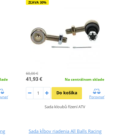
ZĽAVA 30%
60,00 €
41,93 €
lade
Na centrálnom sklade
Do košíka
ovnať
Porovnať
Sada kloubů řízení ATV
ing
Sada kĺbov riadenia All Balls Racing