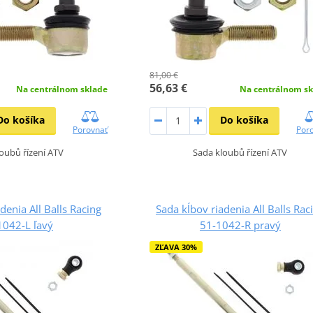
81,00 €
56,63 €
Na centrálnom sklade
Na centrálnom sk
Do košíka
Do košíka
Porovnať
Por
oubů řízení ATV
Sada kloubů řízení ATV
denia All Balls Racing
Sada kĺbov riadenia All Balls Rac
1042-L ľavý
51-1042-R pravý
ZĽAVA 30%