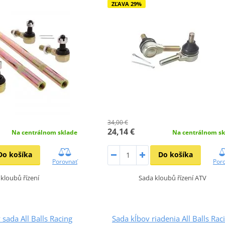
ZĽAVA 29%
34,00 €
24,14 €
Na centrálnom sklade
Na centrálnom sk
Do košíka
Do košíka
Porovnať
Por
kloubů řízení
Sada kloubů řízení ATV
 sada All Balls Racing
Sada kĺbov riadenia All Balls Rac