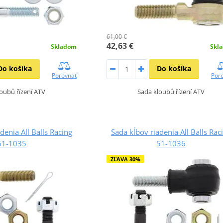
61,00 €
42,63 €
Skladom
Skl
Do košíka
Do košíka
Porovnať
Por
oubů řízení ATV
Sada kloubů řízení ATV
denia All Balls Racing
Sada kĺbov riadenia All Balls Rac
51-1035
51-1036
ZĽAVA 30%