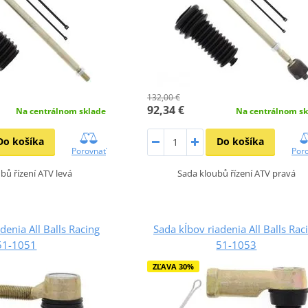
132,00 €
92,34 €
Na centrálnom sklade
Na centrálnom sk
Do košíka
Do košíka
Porovnať
Por
bů řízení ATV levá
Sada kloubů řízení ATV pravá
denia All Balls Racing
Sada kĺbov riadenia All Balls Rac
51-1051
51-1053
ZĽAVA 30%