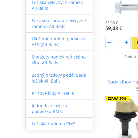
Ložiská výkivných ramien
All Balls
Servisná sada pre výkyvné
85,00 €
ramená All Balls
59,43 €
Uloženie ramien podvozku
ATV (All Balls)
Sada kl
Manžety homokinetického
kĺbu All Balls
Zadný brzdový pedál Sada
ložísk All Balls
Sada kĺbov ria
Krížové kĺby All Balls
ZĽAVA 30%
Jednotlivé ložiska
podvozku RMS
Ložiská riadenia RMS