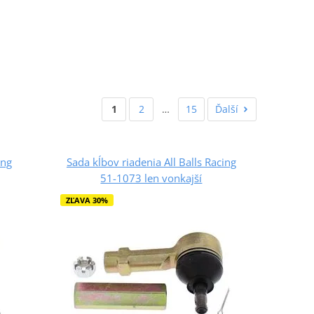
1
2
…
15
Ďalší
ing
Sada kĺbov riadenia All Balls Racing
51-1073 len vonkajší
ZĽAVA 30%