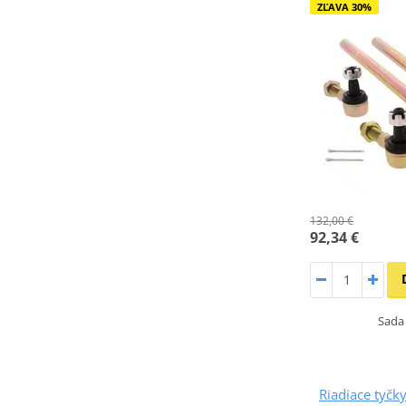
ZĽAVA 30%
132,00 €
92,34 €
Sada 
Riadiace tyčky