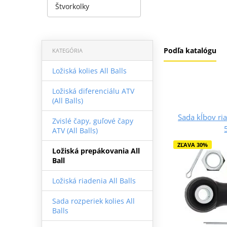
Štvorkolky
Podľa katalógu
KATEGÓRIA
Ložiská kolies All Balls
Ložiská diferenciálu ATV
(All Balls)
Sada kĺbov ria
Zvislé čapy, guľové čapy
ATV (All Balls)
ZĽAVA 30%
Ložiská prepákovania All
Ball
Ložiská riadenia All Balls
Sada rozperiek kolies All
Balls