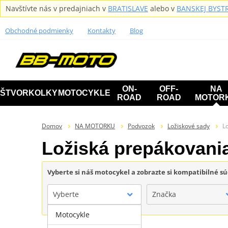
Navštívte nás v predajniach v
BRATISLAVE
alebo v
BANSKEJ BYSTR
Obchodné podmienky
Kontakty
Blog
ON-
OFF-
NA
ŠTVORKOLKY
MOTOCYKLE
ROAD
ROAD
MOTOR
Domov
NA MOTORKU
Podvozok
Ložiskové sady
L
Ložiská prepákovania 
Vyberte si náš motocykel a zobrazte si kompatibilné sú
Vyberte
Značka
Motocykle