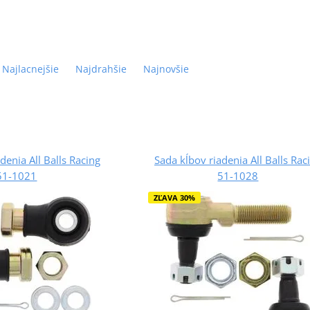
Najlacnejšie
Najdrahšie
Najnovšie
denia All Balls Racing
Sada kĺbov riadenia All Balls Rac
51-1021
51-1028
ZĽAVA 30%