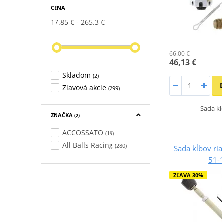
CENA
17.85 €
265.3 €
66,00 €
46,13 €
Skladom
(2)
Zľavová akcie
(299)
Sada kl
ZNAČKA
(2)
ACCOSSATO
(19)
All Balls Racing
(280)
Sada kĺbov ria
51-
ZĽAVA 30%