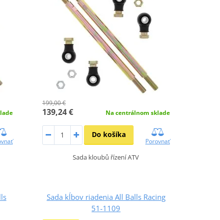
199,00 €
139,24 €
lade
Na centrálnom sklade
Do košíka
ovnať
Porovnať
Sada kloubů řízení ATV
ls
Sada kĺbov riadenia All Balls Racing
51-1109