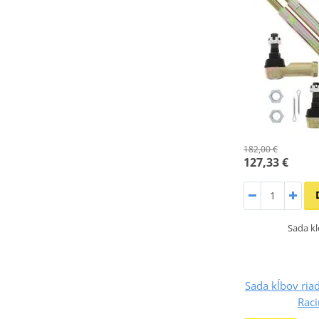
182,00 €
127,33 €
Sada kl
Sada kĺbov riad
Rac