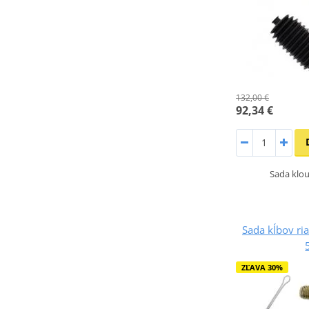
132,00 €
92,34 €
Sada klou
Sada kĺbov ria
ZĽAVA 30%