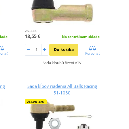
26,00 €
18,55 €
lade
Na centrálnom sklade
Do košíka
ovnať
Porovnať
Sada kloubů řízení ATV
ing
Sada kĺbov riadenia All Balls Racing
51-1050
ZĽAVA 30%