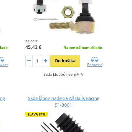
65,00 €
45,42 €
lade
Na centrálnom sklade
Do košíka
ovnať
Porovnať
Sada kloubů řízení ATV
ing
Sada kĺbov riadenia All Balls Racing
51-3001
ZĽAVA 31%