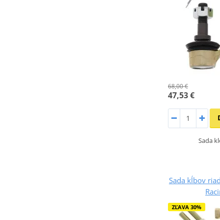
68,00 €
47,53 €
Sada kl
Sada kĺbov riad
Rac
ZĽAVA 30%