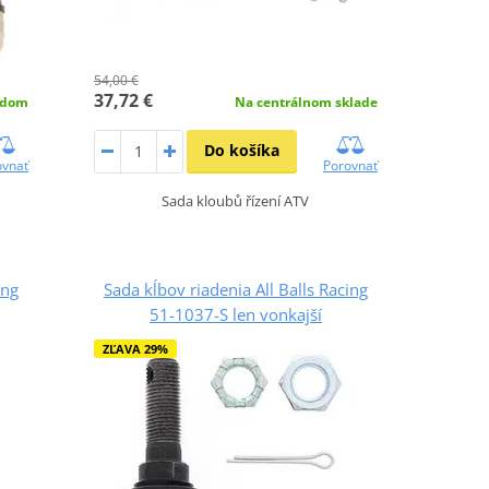
54,00 €
37,72 €
adom
Na centrálnom sklade
Do košíka
ovnať
Porovnať
Sada kloubů řízení ATV
ing
Sada kĺbov riadenia All Balls Racing
51-1037-S len vonkajší
ZĽAVA 29%