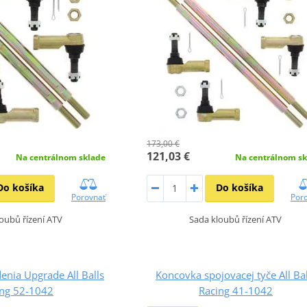
173,00 €
121,03 €
Na centrálnom sklade
Na centrálnom sk
Do košíka
Do košíka
Porovnať
Por
oubů řízení ATV
Sada kloubů řízení ATV
enia Upgrade All Balls
Koncovka spojovacej tyče All Bal
ing 52-1042
Racing 41-1042