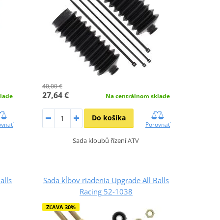
40,00 €
27,64 €
lade
Na centrálnom sklade
Do košíka
ovnať
Porovnať
Sada kloubů řízení ATV
alls
Sada kĺbov riadenia Upgrade All Balls
Racing 52-1038
ZĽAVA 30%