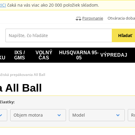
ICI
čaká na vás viac ako 20 000 položiek skladom.
Porovnanie
Otváracia doba: B
Hľadať
IXS /
VOLNÝ
HUSQVARNA 95-
VÝPREDAJ
KU
GMS
ČAS
05
ožiská prepákovania All Ball
All Ball
čiastky:
Objem motora
Model
R