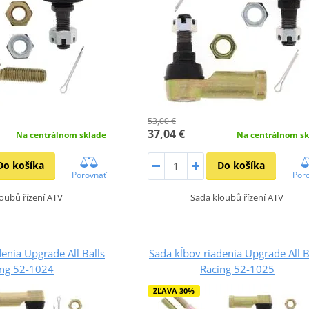
53,00 €
37,04 €
Na centrálnom sklade
Na centrálnom sk
Do košíka
Do košíka
Porovnať
Por
oubů řízení ATV
Sada kloubů řízení ATV
enia Upgrade All Balls
Sada kĺbov riadenia Upgrade All B
ing 52-1024
Racing 52-1025
ZĽAVA 30%