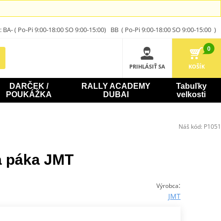
A- ( Po-Pi 9:00-18:00 SO 9:00-15:00) BB ( Po-Pi 9:00-18:00 SO 9:00-15:00 )
0
PRIHLÁSIŤ SA
KOŠÍK
DARČEK /
RALLY ACADEMY
Tabuľky
POUKÁŽKA
DUBAI
velkosti
Náš kód:
P1051
a páka JMT
:
Výrobca
JMT