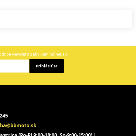
odobe Newslettru aby Vám nič neušlo
Prihlásiť sa
 245
aba@bbmoto.sk
strica (Po-Pi 9:00-18:00, So-9:00-15:00) |