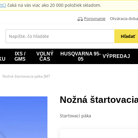
ICI
čaká na vás viac ako 20 000 položiek skladom.
Porovnanie
Otváracia doba: B
Hľadať
IXS /
VOLNÝ
HUSQVARNA 95-
VÝPREDAJ
KU
GMS
ČAS
05
Nožná štartovacia páka JMT
Nožná štartovaci
Startovací páka