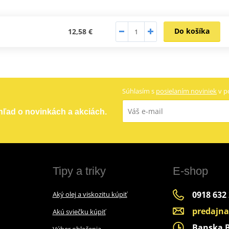
Do košíka
12,58 €
Súhlasím s
posielaním noviniek
v p
ehľad o novinkách a akciách.
Tipy a triky
E-shop
0918 632
Aký olej a viskozitu kúpiť
predajn
Akú sviečku kúpiť
Banska By
Výber oblečenia