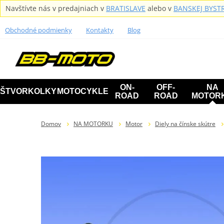
Navštívte nás v predajniach v
BRATISLAVE
alebo v
BANSKEJ BYSTR
Obchodné podmienky
Kontakty
Blog
ON-
OFF-
NA
ŠTVORKOLKY
MOTOCYKLE
ROAD
ROAD
MOTOR
Domov
NA MOTORKU
Motor
Diely na čínske skútre