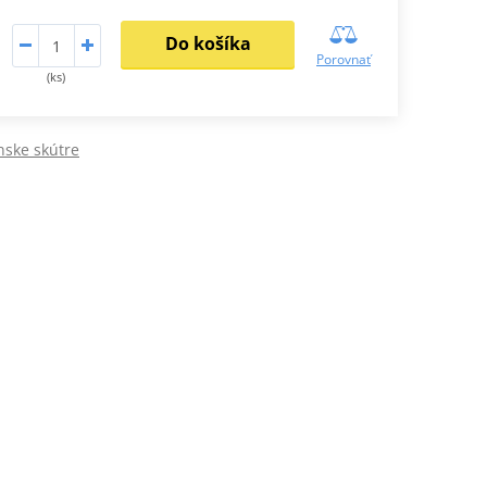
Do košíka
Porovnať
(ks)
nske skútre