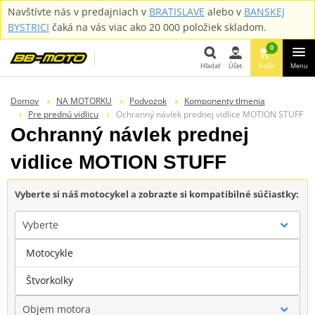
Navštívte nás v predajniach v
BRATISLAVE
alebo v
BANSKEJ
BYSTRICI
čaká na vás viac ako 20 000 položiek skladom.
0
Hľadať
Účet
Košík
Menu
Hľadať
Domov
NA MOTORKU
Podvozok
Komponenty tlmenia
Pre prednú vidlicu
Ochranný návlek prednej vidlice MOTION STUFF
Ochranný návlek prednej
vidlice MOTION STUFF
Vyberte si náš motocykel a zobrazte si kompatibilné súčiastky:
Vyberte
Motocykle
Značka
Štvorkolky
Objem motora