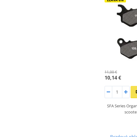
11,00 €
10,14 €
SFA Series Organ
scoot
Brzdové obl