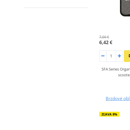
7,00 €
6,42 €
SFA Series Organ
scoot
Brzdové ob
ZĽAVA 8%