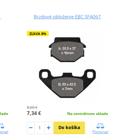
1
Brzdové obloženie EBC SFA067
ZĽAVA 8%
8,00 €
7,34 €
lade
Na centrálnom sklade
Do košíka
ovnať
Porovnať