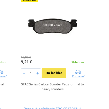
10,00 €
9,21 €
adom
Skladom
Do košíka
ovnať
Porovnať
mall
SFAC Series Carbon Scooter Pads for mid to
heavy scooters
9
Brzdové obloženie EBC SFA706HH