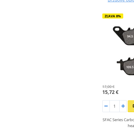
ZĽAVA 8%
17,00 €
15,72 €
SFAC Series Carbo
hea