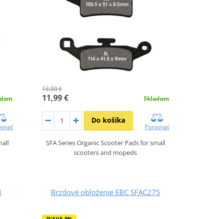
13,00 €
11,99 €
adom
Skladom
Do košíka
ovnať
Porovnať
mall
SFA Series Organic Scooter Pads for small
scooters and mopeds
3
Brzdové obloženie EBC SFAC275
ZĽAVA 8%