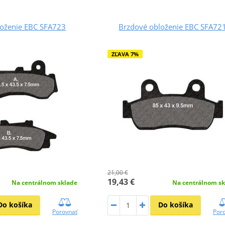
loženie EBC SFA723
Brzdové obloženie EBC SFA72
ZĽAVA 7%
21,00 €
19,43 €
Na centrálnom sklade
Na centrálnom sk
Do košíka
Do košíka
Porovnať
Por