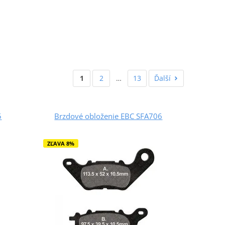
1
2
…
13
Ďalší
5
Brzdové obloženie EBC SFA706
ZĽAVA 8%