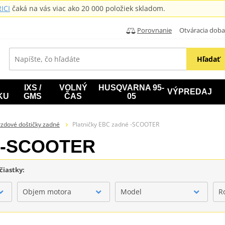
ICI
čaká na vás viac ako 20 000 položiek skladom.
Porovnanie
Otváracia doba: B
Hľadať
IXS /
VOLNÝ
HUSQVARNA 95-
VÝPREDAJ
KU
GMS
ČAS
05
zdové doštičky zadné
Platničky EBC zadné -SCOOTER
é -SCOOTER
čiastky:
Objem motora
Model
R