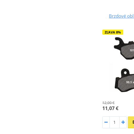
Brzdové ob
ZĽAVA 8%
12,00 €
11,07 €