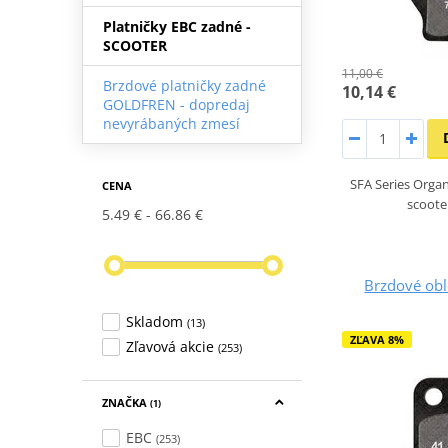
Platničky EBC zadné -
SCOOTER
11,00 €
Brzdové platničky zadné
10,14 €
GOLDFREN - dopredaj
nevyrábaných zmesí
SFA Series Organ
CENA
scoot
5.49 €
66.86 €
Brzdové ob
Skladom
(13)
ZĽAVA 8%
Zľavová akcie
(253)
ZNAČKA
(1)
EBC
(253)