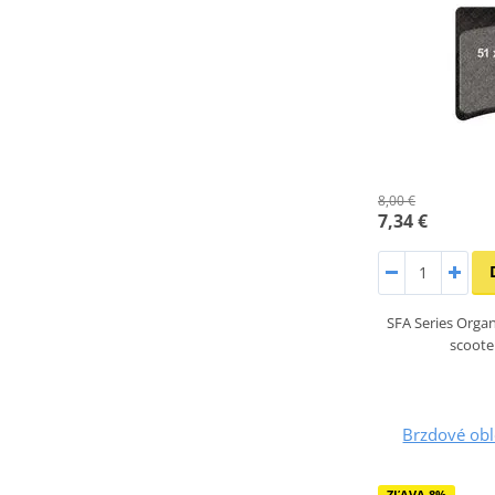
8,00 €
7,34 €
SFA Series Organ
scoot
Brzdové ob
ZĽAVA 8%