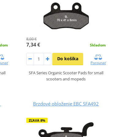
8,00 €
7,34 €
adom
Skladom
Do košíka
ovnať
Porovnať
mall
SFA Series Organic Scooter Pads for small
scooters and mopeds
1
Brzdové obloženie EBC SFA492
ZĽAVA 8%