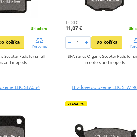
12,00 €
11,07 €
Skladom
Skl
Do košíka
Do košíka
Porovnať
Por
ic Scooter Pads for small
SFA Series Organic Scooter Pads for s
ers and mopeds
scooters and mopeds
loženie EBC SFA054
Brzdové obloženie EBC SFA19
ZĽAVA 8%