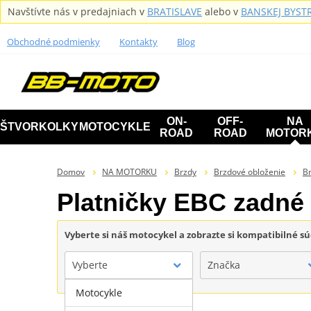
Navštívte nás v predajniach v
BRATISLAVE
alebo v
BANSKEJ BYSTR
Obchodné podmienky
Kontakty
Blog
ON-
OFF-
NA
ŠTVORKOLKY
MOTOCYKLE
ROAD
ROAD
MOTOR
Domov
NA MOTORKU
Brzdy
Brzdové obloženie
Br
Platničky EBC zadn
Vyberte si náš motocykel a zobrazte si kompatibilné sú
Vyberte
Značka
Motocykle