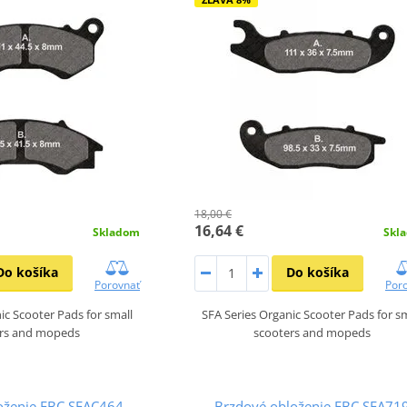
18,00 €
16,64 €
Skladom
Skl
Do košíka
Do košíka
Porovnať
Por
ic Scooter Pads for small
SFA Series Organic Scooter Pads for s
ers and mopeds
scooters and mopeds
oženie EBC SFAC464
Brzdové obloženie EBC SFA71