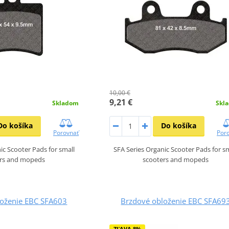
10,00 €
9,21 €
Skladom
Skl
Do košíka
Do košíka
Porovnať
Por
ic Scooter Pads for small
SFA Series Organic Scooter Pads for s
ers and mopeds
scooters and mopeds
loženie EBC SFA603
Brzdové obloženie EBC SFA69
ZĽAVA 8%