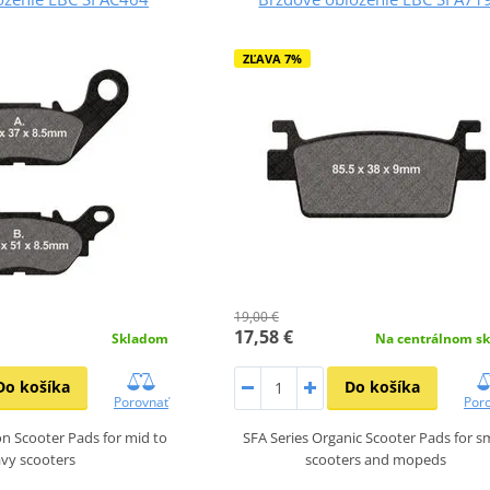
ZĽAVA 7%
19,00 €
17,58 €
Skladom
Na centrálnom sk
Do košíka
Do košíka
Porovnať
Por
n Scooter Pads for mid to
SFA Series Organic Scooter Pads for s
vy scooters
scooters and mopeds