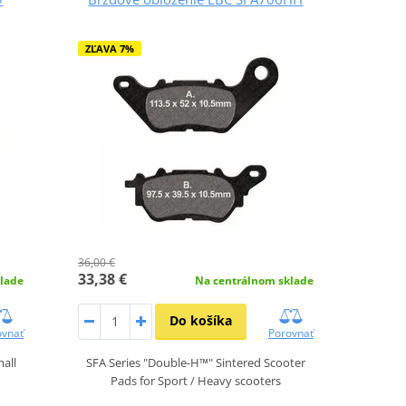
ZĽAVA 7%
36,00 €
33,38 €
lade
Na centrálnom sklade
Do košíka
ovnať
Porovnať
mall
SFA Series "Double-H™" Sintered Scooter
Pads for Sport / Heavy scooters