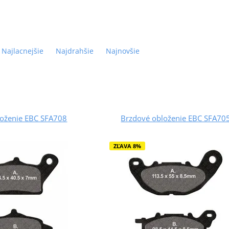
Najlacnejšie
Najdrahšie
Najnovšie
loženie EBC SFA708
Brzdové obloženie EBC SFA70
ZĽAVA 8%