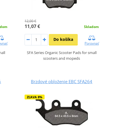
12,00 €
11,07 €
adom
Skladom
Do košíka
ovnať
Porovnať
mall
SFA Series Organic Scooter Pads for small
scooters and mopeds
6
Brzdové obloženie EBC SFA264
ZĽAVA 8%