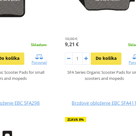
10,00 €
9,21 €
Skladom
Skl
Do košíka
Do košíka
Porovnať
Por
ic Scooter Pads for small
SFA Series Organic Scooter Pads for s
ers and mopeds
scooters and mopeds
loženie EBC SFA298
Brzdové obloženie EBC SFA41
ZĽAVA 8%