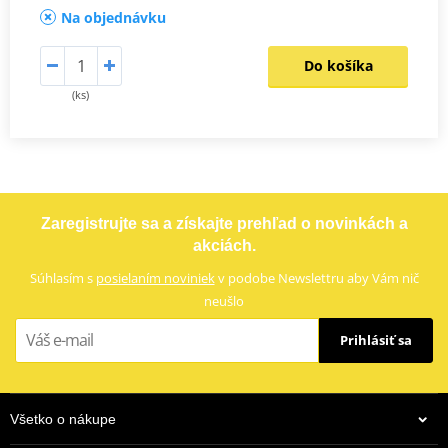
Na objednávku
Do košíka
(ks)
Zaregistrujte sa a získajte prehľad o novinkách a
akciách.
Súhlasím s
posielaním noviniek
v podobe Newslettru aby Vám nič
neušlo
Prihlásiť sa
Všetko o nákupe