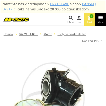
Navštívte nás v predajniach v
BRATISLAVE
alebo v
BANSKEJ
BYSTRICI
čaká na vás viac ako 20 000 položiek skladom.
0
Hľadať
Účet
Košík
Menu
Hľadať
Domov
NA MOTORKU
Motor
Diely na čínske skútre
Náš kód:
P1018