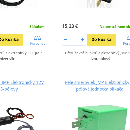
15,23 €
Skladom
Na centrálnom sk
Do košíka
Do košíka
Porovnať
Por
krů elektronický LED JMP
Přerušovač blinkrů elektronický JMP 
niverzální
dvoupólový
 JMP Elektronický 12V
Relé smeroviek JMP Elektronický
/3-pólový
pólová jednotka blikača