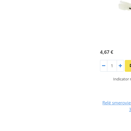
4,67 €
Indicator 
Relé smerovi