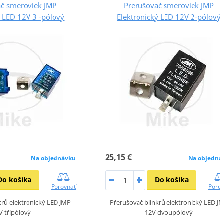
ač smeroviek JMP
Prerušovač smeroviek JMP
ý LED 12V 3 -pólový
Elektronický LED 12V 2-pólov
25,15 €
Na objednávku
Na objedn
Do košíka
Do košíka
Porovnať
Por
krů elektronický LED JMP
Přerušovač blinkrů elektronický LED 
V třípólový
12V dvoupólový