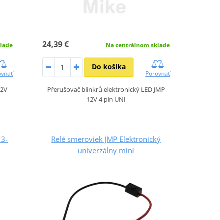
24,39 €
lade
Na centrálnom sklade
Do košíka
ovnať
Porovnať
12V
Přerušovač blinkrů elektronický LED JMP
12V 4 pin UNI
 3-
Relé smeroviek JMP Elektronický
univerzálny mini