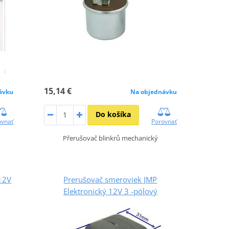
15,14 €
ávku
Na objednávku
Do košíka
ovnať
Porovnať
Přerušovač blinkrů mechanický
12V
Prerušovač smeroviek JMP
Elektronický 12V 3 -pólový