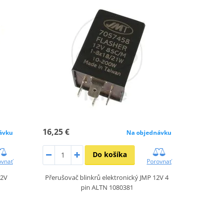
16,25 €
ávku
Na objednávku
Do košíka
ovnať
Porovnať
12V
Přerušovač blinkrů elektronický JMP 12V 4
pin ALTN 1080381