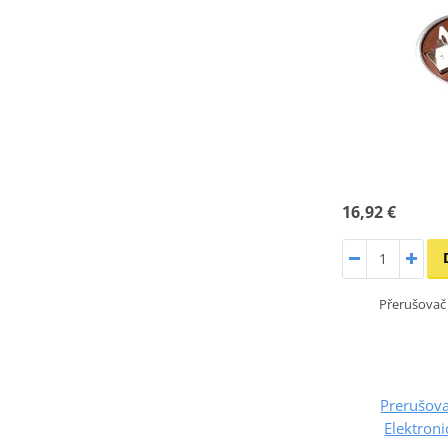
16,92 €
Přerušovač
Prerušov
Elektroni