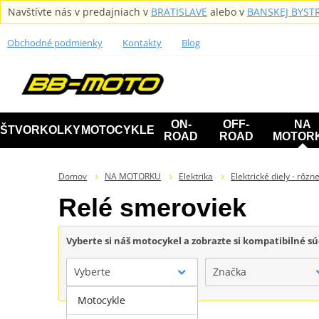
Navštívte nás v predajniach v
BRATISLAVE
alebo v
BANSKEJ BYSTR
Obchodné podmienky
Kontakty
Blog
ON-
OFF-
NA
ŠTVORKOLKY
MOTOCYKLE
ROAD
ROAD
MOTOR
Domov
NA MOTORKU
Elektrika
Elektrické diely - rôzn
Relé smeroviek
Vyberte si náš motocykel a zobrazte si kompatibilné sú
Vyberte
Značka
Motocykle