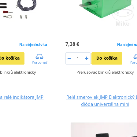
7,38 €
Na objednávku
Na objedn
Do košíka
Do košíka
Porovnať
Por
blinkrů elektronický
Přerušovač blinkrů elektronický
a relé indikátora JMP
Relé smeroviek JMP Elektronický
dióda univerzálna mini