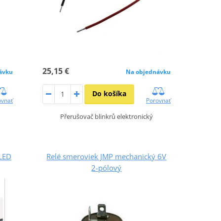
25,15 €
ávku
Na objednávku
Do košíka
ovnať
Porovnať
Přerušovač blinkrů elektronický
 LED
Relé smeroviek JMP mechanický 6V
2-pólový