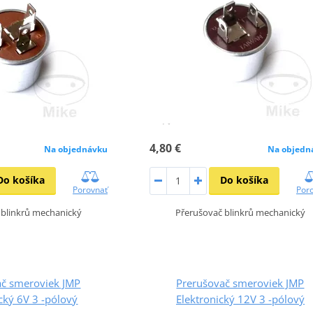
4,80 €
Na objednávku
Na objedn
Do košíka
Do košíka
Porovnať
Por
 blinkrů mechanický
Přerušovač blinkrů mechanický
ač smeroviek JMP
Prerušovač smeroviek JMP
cký 6V 3 -pólový
Elektronický 12V 3 -pólový