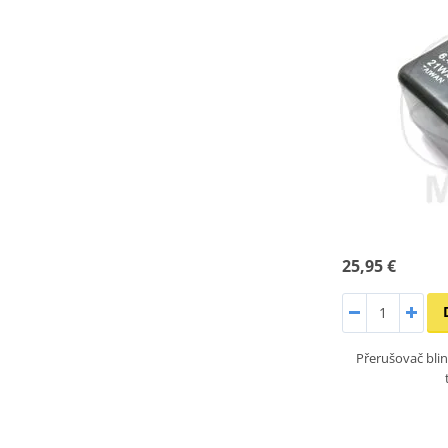
25,95 €
Přerušovač blin