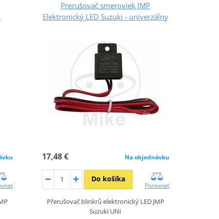
Prerušovač smeroviek JMP
ý
Elektronický LED Suzuki - univerzálny
17,48 €
ávku
Na objednávku
Do košíka
ovnať
Porovnať
JMP
Přerušovač blinkrů elektronický LED JMP
Suzuki UNI