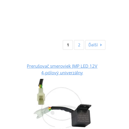
1
2
Ďalší
Prerušovač smeroviek JMP LED 12V
4-pólový univerzálny