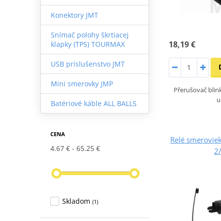
Konektory JMT
Snímač polohy škrtiacej
18,19 €
klapky (TPS) TOURMAX
USB príslušenstvo JMT
Mini smerovky JMP
Přerušovač blin
u
Batériové káble ALL BALLS
CENA
Relé smeroviek
4.67 €
65.25 €
2
Skladom
(1)