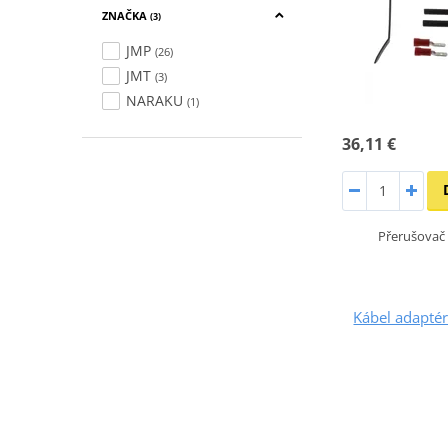
ZNAČKA
(3)
JMP
(26)
JMT
(3)
NARAKU
(1)
36,11 €
Přerušovač 
Kábel adaptér