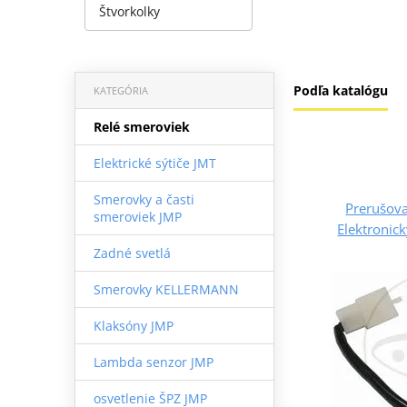
Štvorkolky
Podľa katalógu
KATEGÓRIA
Relé smeroviek
Elektrické sýtiče JMT
Smerovky a časti
Prerušov
smeroviek JMP
Elektronic
Zadné svetlá
Smerovky KELLERMANN
Klaksóny JMP
Lambda senzor JMP
osvetlenie ŠPZ JMP