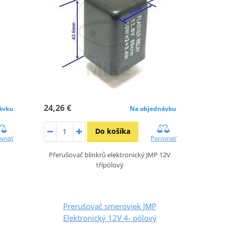
24,26 €
ávku
Na objednávku
Do košíka
ovnať
Porovnať
Přerušovač blinkrů elektronický JMP 12V
třípólový
Prerušovač smeroviek JMP
Elektronický 12V 4- pólový