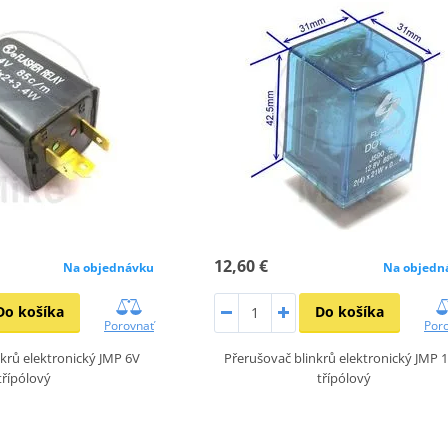
12,60 €
Na objednávku
Na objedn
Do košíka
Do košíka
Porovnať
Por
krů elektronický JMP 6V
Přerušovač blinkrů elektronický JMP 
třípólový
třípólový