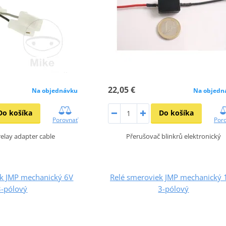
22,05 €
Na objednávku
Na objedn
Do košíka
Do košíka
Porovnať
Por
relay adapter cable
Přerušovač blinkrů elektronický
ek JMP mechanický 6V
Relé smeroviek JMP mechanický 
3-pólový
3-pólový