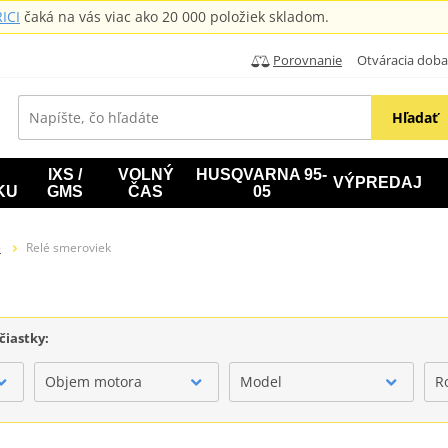
ICI
čaká na vás viac ako 20 000 položiek skladom.
Porovnanie
Otváracia doba: B
Hľadať
IXS /
VOLNÝ
HUSQVARNA 95-
VÝPREDAJ
KU
GMS
ČAS
05
e
Relé smeroviek
čiastky:
Objem motora
Model
R