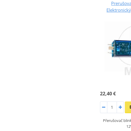
Prerušov
Elektronick
22,40 €
Přerušovač blin
12