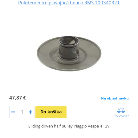
Polořemenice plávajúcá hnaná RMS 100340321
47,87 €
Na objednávku
Do košíka
Porovnať
Sliding driven half pulley Piaggio Vespa 4T 3V