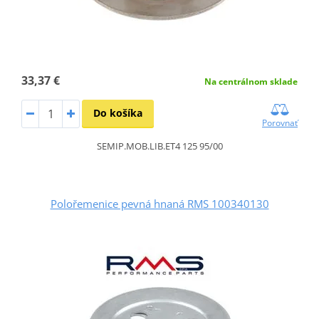
33,37 €
Na centrálnom sklade
Do košíka
Porovnať
SEMIP.MOB.LIB.ET4 125 95/00
Polořemenice pevná hnaná RMS 100340130