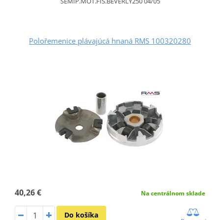
SEMIP.MOT.FIS.BEVERLY250 04/05
Polořemenice plávajúcá hnaná RMS 100320280
40,26 €
Na centrálnom sklade
Do košíka