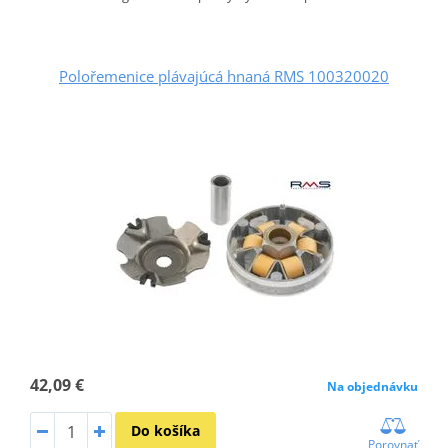
Polořemenice plávajúcá hnaná RMS 100320020
42,09 €
Na objednávku
Do košíka
Porovnať