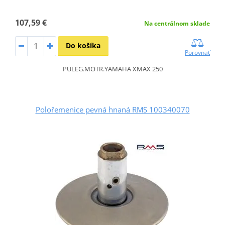
107,59 €
Na centrálnom sklade
Do košíka
Porovnať
PULEG.MOTR.YAMAHA XMAX 250
Polořemenice pevná hnaná RMS 100340070