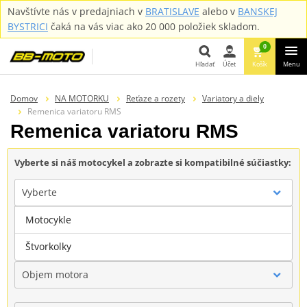
Navštívte nás v predajniach v
BRATISLAVE
alebo v
BANSKEJ
BYSTRICI
čaká na vás viac ako 20 000 položiek skladom.
0
Hľadať
Účet
Košík
Menu
Hľadať
Domov
NA MOTORKU
Reťaze a rozety
Variatory a diely
Remenica variatoru RMS
Remenica variatoru RMS
Vyberte si náš motocykel a zobrazte si kompatibilné súčiastky:
Vyberte
Motocykle
Značka
Štvorkolky
Objem motora