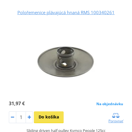
Polořemenice plávajúcá hnaná RMS 100340261
31,97 €
Na objednávku
Do košíka
Porovnať
Sliding driven half pulley Kymco People 125cc