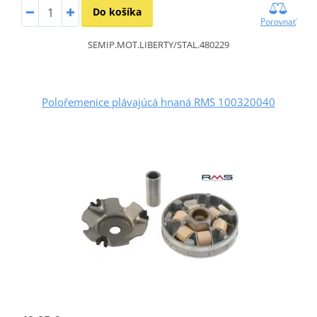
Do košíka
Porovnať
SEMIP.MOT.LIBERTY/STAL.480229
Polořemenice plávajúcá hnaná RMS 100320040