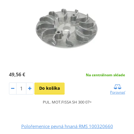
49,56 €
Na centrálnom sklade
Do košíka
Porovnať
PUL. MOT.FISSA SH 300 07>
Polořemenice pevná hnaná RMS 100320660