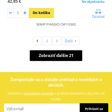
42,85 €
Na objednávku
Do košíka
Porovnať
SEMIP.PIAGGIO CM110302
1
2
3
Ďalší
Zobraziť ďalšie 21
Zaregistrujte sa a získajte prehľad o novinkách a
akciách.
Súhlasím s
posielaním noviniek
v podobe Newslettru aby Vám nič
neušlo
Prihlásiť sa