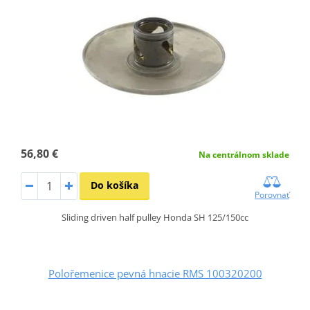
56,80 €
Na centrálnom sklade
Do košíka
Porovnať
Sliding driven half pulley Honda SH 125/150cc
Polořemenice pevná hnacie RMS 100320200