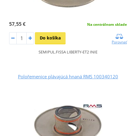
57,55 €
Na centrálnom sklade
Do košíka
Porovnať
SEMIPUL.FISSA LIBERTY-ET2 INIE
Polořemenice plávajúcá hnaná RMS 100340120