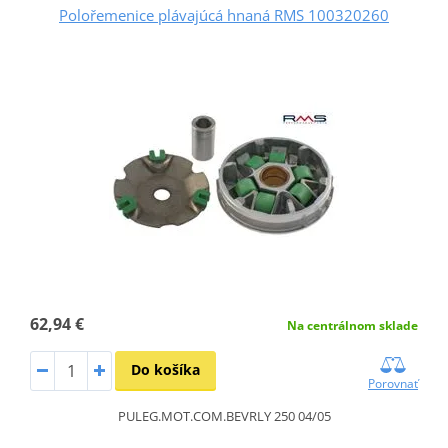
Polořemenice plávajúcá hnaná RMS 100320260
62,94 €
Na centrálnom sklade
Do košíka
Porovnať
PULEG.MOT.COM.BEVRLY 250 04/05