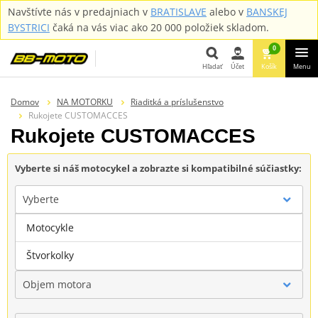
Navštívte nás v predajniach v
BRATISLAVE
alebo v
BANSKEJ
BYSTRICI
čaká na vás viac ako 20 000 položiek skladom.
0
Hľadať
Účet
Košík
Menu
Hľadať
Domov
NA MOTORKU
Riaditká a príslušenstvo
Rukojete CUSTOMACCES
Rukojete CUSTOMACCES
Vyberte si náš motocykel a zobrazte si kompatibilné súčiastky:
Vyberte
Motocykle
Značka
Štvorkolky
Objem motora