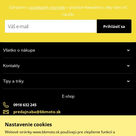
Súhlasím s
posielaním noviniek
v podobe Newslettru aby Vám nič
neušlo
Prihlásiť sa
Všetko o nákupe
Kontakty
Tipy a triky
E-shop
0918 632 245
predajnaba@bbmoto.sk
Banska Bystrica (Po-Pi 9:00-18:00, So-9:00-15:00) | Bratislava
Nastavenie cookies
(Po-Pi 9:00-18:00, So-9:00-15:00)
Webové stránky www.bbmoto.sk používajú pre zlepšenie funkcií a