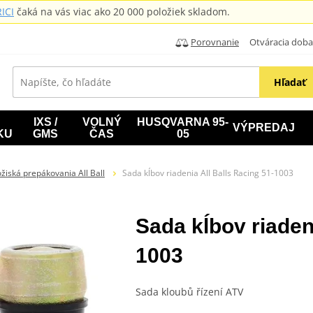
ICI
čaká na vás viac ako 20 000 položiek skladom.
Porovnanie
Otváracia doba: B
Hľadať
IXS /
VOLNÝ
HUSQVARNA 95-
VÝPREDAJ
KU
GMS
ČAS
05
ožiská prepákovania All Ball
Sada kĺbov riadenia All Balls Racing 51-1003
Sada kĺbov riaden
1003
Sada kloubů řízení ATV