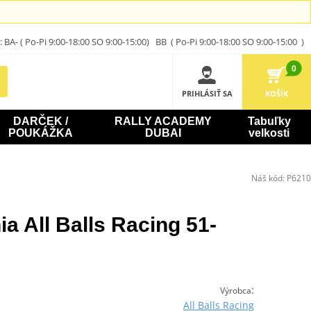
A- ( Po-Pi 9:00-18:00 SO 9:00-15:00) BB ( Po-Pi 9:00-18:00 SO 9:00-15:00 )
0
PRIHLÁSIŤ SA
KOŠÍK
DARČEK /
RALLY ACADEMY
Tabuľky
POUKÁŽKA
DUBAI
velkosti
Náš kód:
P6210
ia All Balls Racing 51-
:
Výrobca
All Balls Racing