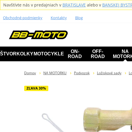
Navštívte nás v predajniach v
BRATISLAVE
alebo v
BANSKEJ BYSTR
Obchodné podmienky
Kontakty
Blog
ON-
OFF-
NA
ŠTVORKOLKY
MOTOCYKLE
ROAD
ROAD
MOTOR
Domov
NA MOTORKU
Podvozok
Ložiskové sady
L
ZĽAVA 30%