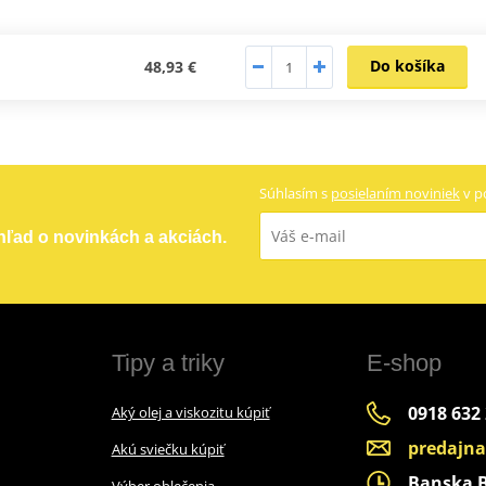
Do košíka
48,93 €
Súhlasím s
posielaním noviniek
v p
ehľad o novinkách a akciách.
Tipy a triky
E-shop
0918 632
Aký olej a viskozitu kúpiť
predajn
Akú sviečku kúpiť
Banska By
Výber oblečenia