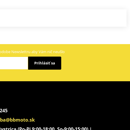
odobe Newslettru aby Vám nič neušlo
Prihlásiť sa
 245
aba@bbmoto.sk
strica (Po-Pi 9:00-18:00, So-9:00-15:00) |