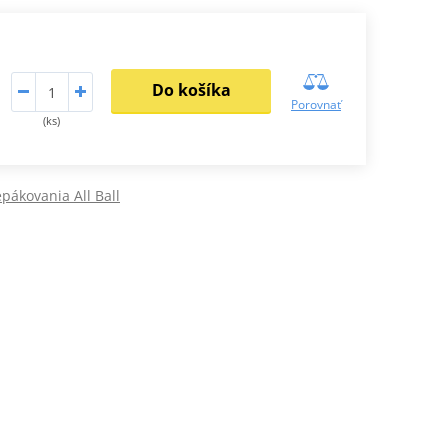
Do košíka
Porovnať
(ks)
epákovania All Ball