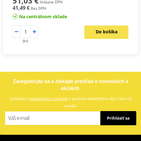
51,03 €
Vrátane DPH
41,49 €
Bez DPH
Na centrálnom sklade
Do košíka
(ks)
Zaregistrujte sa a získajte prehľad o novinkách a
akciách.
Súhlasím s
posielaním noviniek
v podobe Newslettru aby Vám nič
neušlo
Prihlásiť sa