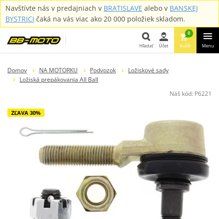
Navštívte nás v predajniach v
BRATISLAVE
alebo v
BANSKEJ
BYSTRICI
čaká na vás viac ako 20 000 položiek skladom.
0
Hľadať
Účet
Košík
Menu
Hľadať
Domov
NA MOTORKU
Podvozok
Ložiskové sady
Ložiská prepákovania All Ball
Náš kód:
P6221
ZĽAVA 30%